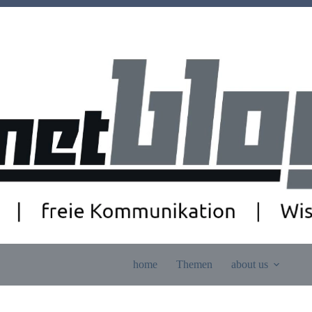
home
Themen
about us