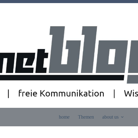
home
Themen
about us