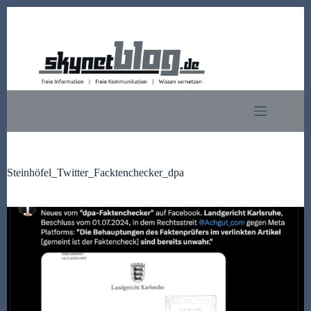
Zum
Inhalt
springen
Steinhöfel_Twitter_Facktenchecker_dpa