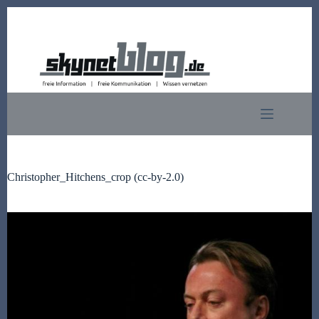
Zum
Inhalt
springen
Christopher_Hitchens_crop (cc-by-2.0)