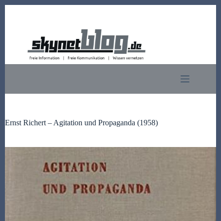
Zum
Inhalt
springen
Ernst Richert – Agitation und Propaganda (1958)