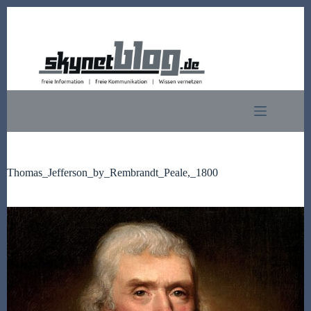
Zum
Inhalt
springen
Thomas_Jefferson_by_Rembrandt_Peale,_1800