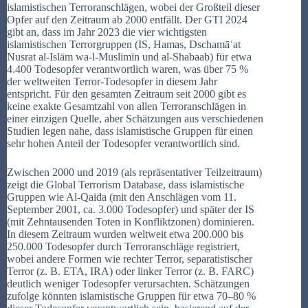
islamistischen Terroranschlägen, wobei der Großteil dieser
Opfer auf den Zeitraum ab 2000 entfällt. Der GTI 2024
gibt an, dass im Jahr 2023 die vier wichtigsten
islamistischen Terrorgruppen (IS, Hamas, Dschamāʿat
Nusrat al-Islām wa-l-Muslimīn und al-Shabaab) für etwa
4.400 Todesopfer verantwortlich waren, was über 75 %
der weltweiten Terror-Todesopfer in diesem Jahr
entspricht. Für den gesamten Zeitraum seit 2000 gibt es
keine exakte Gesamtzahl von allen Terroranschlägen in
einer einzigen Quelle, aber Schätzungen aus verschiedenen
Studien legen nahe, dass islamistische Gruppen für einen
sehr hohen Anteil der Todesopfer verantwortlich sind.
Zwischen 2000 und 2019 (als repräsentativer Teilzeitraum)
zeigt die Global Terrorism Database, dass islamistische
Gruppen wie Al-Qaida (mit den Anschlägen vom 11.
September 2001, ca. 3.000 Todesopfer) und später der IS
(mit Zehntausenden Toten in Konfliktzonen) dominieren.
In diesem Zeitraum wurden weltweit etwa 200.000 bis
250.000 Todesopfer durch Terroranschläge registriert,
wobei andere Formen wie rechter Terror, separatistischer
Terror (z. B. ETA, IRA) oder linker Terror (z. B. FARC)
deutlich weniger Todesopfer verursachten. Schätzungen
zufolge könnten islamistische Gruppen für etwa 70–80 %