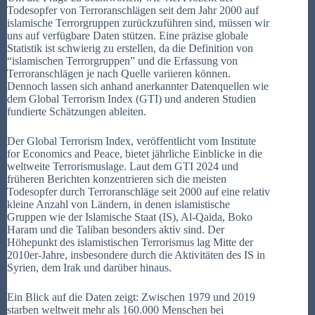
Todesopfer von Terroranschlägen seit dem Jahr 2000 auf
islamische Terrorgruppen zurückzuführen sind, müssen wir
uns auf verfügbare Daten stützen. Eine präzise globale
Statistik ist schwierig zu erstellen, da die Definition von
“islamischen Terrorgruppen” und die Erfassung von
Terroranschlägen je nach Quelle variieren können.
Dennoch lassen sich anhand anerkannter Datenquellen wie
dem Global Terrorism Index (GTI) und anderen Studien
fundierte Schätzungen ableiten.
Der Global Terrorism Index, veröffentlicht vom Institute
for Economics and Peace, bietet jährliche Einblicke in die
weltweite Terrorismuslage. Laut dem GTI 2024 und
früheren Berichten konzentrieren sich die meisten
Todesopfer durch Terroranschläge seit 2000 auf eine relativ
kleine Anzahl von Ländern, in denen islamistische
Gruppen wie der Islamische Staat (IS), Al-Qaida, Boko
Haram und die Taliban besonders aktiv sind. Der
Höhepunkt des islamistischen Terrorismus lag Mitte der
2010er-Jahre, insbesondere durch die Aktivitäten des IS in
Syrien, dem Irak und darüber hinaus.
Ein Blick auf die Daten zeigt: Zwischen 1979 und 2019
starben weltweit mehr als 160.000 Menschen bei