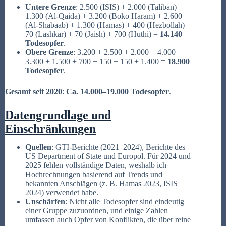
Untere Grenze
: 2.500 (ISIS) + 2.000 (Taliban) +
1.300 (Al-Qaida) + 3.200 (Boko Haram) + 2.600
(Al-Shabaab) + 1.300 (Hamas) + 400 (Hezbollah) +
70 (Lashkar) + 70 (Jaish) + 700 (Huthi) =
14.140
Todesopfer
.
Obere Grenze
: 3.200 + 2.500 + 2.000 + 4.000 +
3.300 + 1.500 + 700 + 150 + 150 + 1.400 =
18.900
Todesopfer
.
Gesamt seit 2020
:
Ca. 14.000–19.000 Todesopfer
.
Datengrundlage und
Einschränkungen
Quellen
: GTI-Berichte (2021–2024), Berichte des
US Department of State und Europol. Für 2024 und
2025 fehlen vollständige Daten, weshalb ich
Hochrechnungen basierend auf Trends und
bekannten Anschlägen (z. B. Hamas 2023, ISIS
2024) verwendet habe.
Unschärfen
: Nicht alle Todesopfer sind eindeutig
einer Gruppe zuzuordnen, und einige Zahlen
umfassen auch Opfer von Konflikten, die über reine