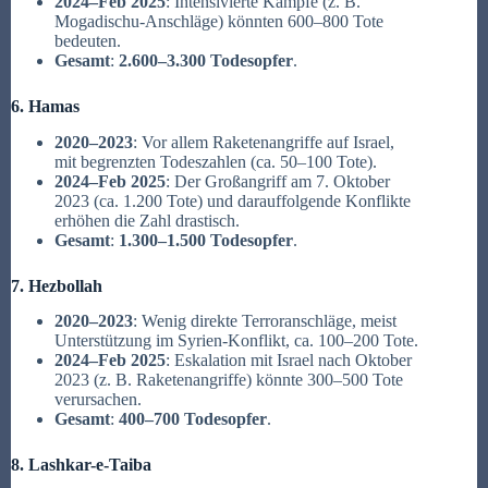
2024–Feb 2025
: Intensivierte Kämpfe (z. B.
Mogadischu-Anschläge) könnten 600–800 Tote
bedeuten.
Gesamt
:
2.600–3.300 Todesopfer
.
6. Hamas
2020–2023
: Vor allem Raketenangriffe auf Israel,
mit begrenzten Todeszahlen (ca. 50–100 Tote).
2024–Feb 2025
: Der Großangriff am 7. Oktober
2023 (ca. 1.200 Tote) und darauffolgende Konflikte
erhöhen die Zahl drastisch.
Gesamt
:
1.300–1.500 Todesopfer
.
7. Hezbollah
2020–2023
: Wenig direkte Terroranschläge, meist
Unterstützung im Syrien-Konflikt, ca. 100–200 Tote.
2024–Feb 2025
: Eskalation mit Israel nach Oktober
2023 (z. B. Raketenangriffe) könnte 300–500 Tote
verursachen.
Gesamt
:
400–700 Todesopfer
.
8. Lashkar-e-Taiba