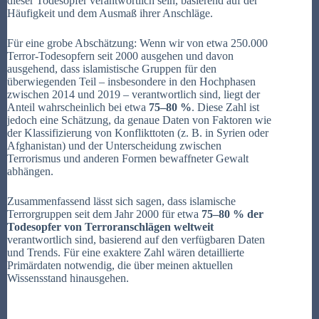
dieser Todesopfer verantwortlich sein, basierend auf der
Häufigkeit und dem Ausmaß ihrer Anschläge.
Für eine grobe Abschätzung: Wenn wir von etwa 250.000
Terror-Todesopfern seit 2000 ausgehen und davon
ausgehend, dass islamistische Gruppen für den
überwiegenden Teil – insbesondere in den Hochphasen
zwischen 2014 und 2019 – verantwortlich sind, liegt der
Anteil wahrscheinlich bei etwa
75–80 %
. Diese Zahl ist
jedoch eine Schätzung, da genaue Daten von Faktoren wie
der Klassifizierung von Konflikttoten (z. B. in Syrien oder
Afghanistan) und der Unterscheidung zwischen
Terrorismus und anderen Formen bewaffneter Gewalt
abhängen.
Zusammenfassend lässt sich sagen, dass islamische
Terrorgruppen seit dem Jahr 2000 für etwa
75–80 % der
Todesopfer von Terroranschlägen weltweit
verantwortlich sind, basierend auf den verfügbaren Daten
und Trends. Für eine exaktere Zahl wären detaillierte
Primärdaten notwendig, die über meinen aktuellen
Wissensstand hinausgehen.