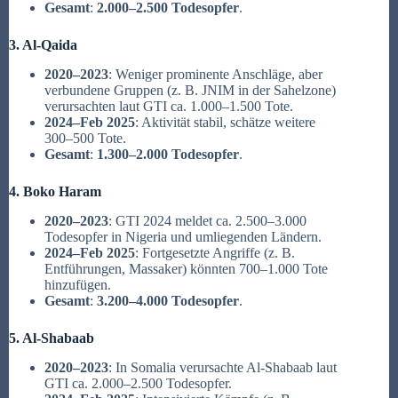
Gesamt
:
2.000–2.500 Todesopfer
.
3. Al-Qaida
2020–2023
: Weniger prominente Anschläge, aber
verbundene Gruppen (z. B. JNIM in der Sahelzone)
verursachten laut GTI ca. 1.000–1.500 Tote.
2024–Feb 2025
: Aktivität stabil, schätze weitere
300–500 Tote.
Gesamt
:
1.300–2.000 Todesopfer
.
4. Boko Haram
2020–2023
: GTI 2024 meldet ca. 2.500–3.000
Todesopfer in Nigeria und umliegenden Ländern.
2024–Feb 2025
: Fortgesetzte Angriffe (z. B.
Entführungen, Massaker) könnten 700–1.000 Tote
hinzufügen.
Gesamt
:
3.200–4.000 Todesopfer
.
5. Al-Shabaab
2020–2023
: In Somalia verursachte Al-Shabaab laut
GTI ca. 2.000–2.500 Todesopfer.