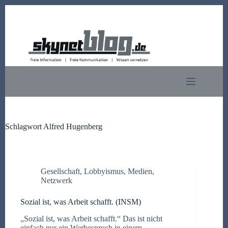
Zum
Inhalt
springen
Schlagwort
Alfred Hugenberg
Gesellschaft
,
Lobbyismus
,
Medien
,
Netzwerk
Sozial ist, was Arbeit schafft. (INSM)
„Sozial ist, was Arbeit schafft.“ Das ist nicht
einfach nur ein Werbespruch in einem