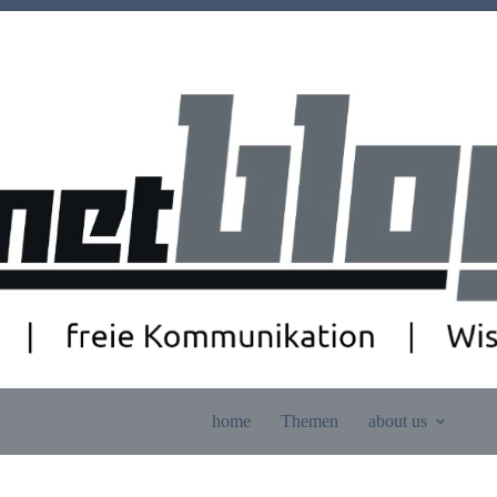
home
Themen
about us