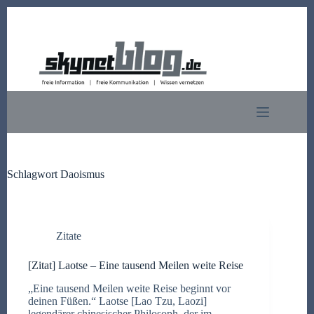
Zum
Inhalt
springen
Schlagwort
Daoismus
Zitate
[Zitat] Laotse – Eine tausend Meilen weite Reise
„Eine tausend Meilen weite Reise beginnt vor
deinen Füßen.“ Laotse [Lao Tzu, Laozi]
legendärer chinesischer Philosoph, der im