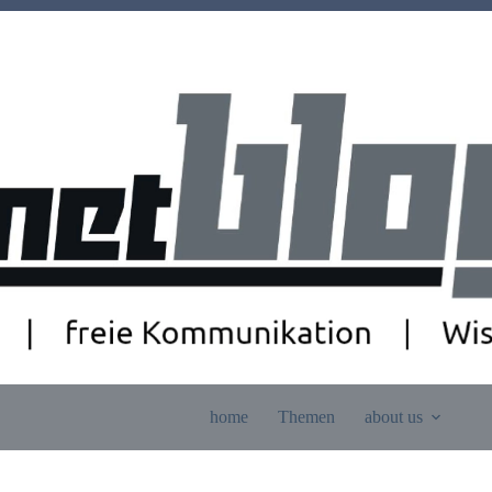
home
Themen
about us