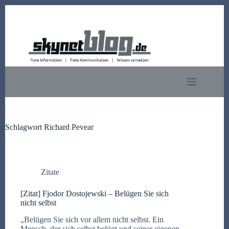
Zum
Inhalt
springen
Schlagwort
Richard Pevear
Zitate
[Zitat] Fjodor Dostojewski – Belügen Sie sich
nicht selbst
„Belügen Sie sich vor allem nicht selbst. Ein
Mensch, der sich selbst belügt und seiner eigenen