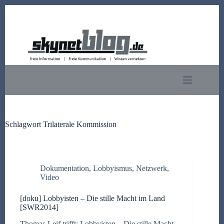
Zum
Inhalt
springen
Schlagwort
Trilaterale Kommission
Dokumentation
,
Lobbyismus
,
Netzwerk
,
Video
[doku] Lobbyisten – Die stille Macht im Land
[SWR2014]
Thomas Leif trifft: Lobbyisten – Die stille Macht