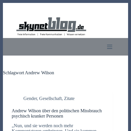
Zum
Inhalt
springen
Schlagwort
Andrew Wilson
Gender
,
Gesellschaft
,
Zitate
Andrew Wilson über den politischen Missbrauch
psychisch kranker Personen
„Nun, und sie werden noch mehr
Kommentatoren umbringen. Und sie kommen