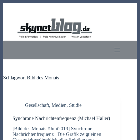
Zum
Inhalt
springen
Schlagwort
Bild des Monats
Gesellschaft
,
Medien
,
Studie
Synchrone Nachrichtenfrequenz (Michael Haller)
[Bild des Monats #Juni2019] Synchrone
Nachrichtenfrequenz Die Grafik zeigt einen
Gesamtjahresüberblick aller Beiträge von