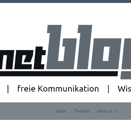
home
Themen
about us