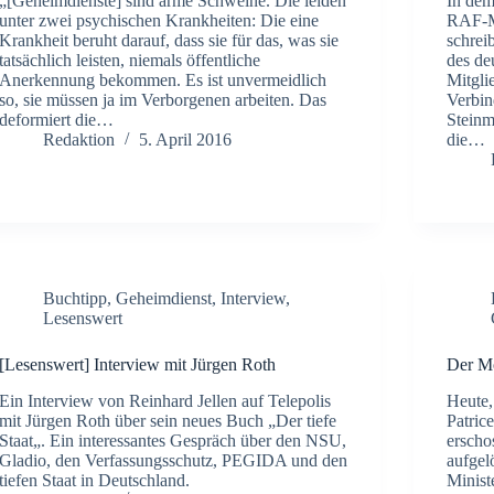
„[Geheimdienste] sind arme Schweine. Die leiden
In dem
unter zwei psychischen Krankheiten: Die eine
RAF-Mi
Krankheit beruht darauf, dass sie für das, was sie
schrei
tatsächlich leisten, niemals öffentliche
des de
Anerkennung bekommen. Es ist unvermeidlich
Mitgli
so, sie müssen ja im Verborgenen arbeiten. Das
Verbin
deformiert die…
Steinm
Redaktion
5. April 2016
die…
Buchtipp
,
Geheimdienst
,
Interview
,
Lesenswert
[Lesenswert] Interview mit Jürgen Roth
Der M
Ein Interview von Reinhard Jellen auf Telepolis
Heute,
mit Jürgen Roth über sein neues Buch „Der tiefe
Patric
Staat„. Ein interessantes Gespräch über den NSU,
erscho
Gladio, den Verfassungsschutz, PEGIDA und den
aufgelö
tiefen Staat in Deutschland.
Minist