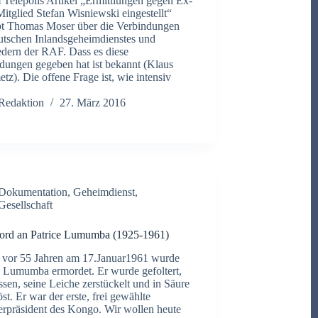
 Telepolis Artikel „Ermittlungen gegen Ex-
tglied Stefan Wisniewski eingestellt“
bt Thomas Moser über die Verbindungen
utschen Inlandsgeheimdienstes und
edern der RAF. Dass es diese
dungen gegeben hat ist bekannt (Klaus
etz). Die offene Frage ist, wie intensiv
Redaktion
27. März 2016
Dokumentation
,
Geheimdienst
,
Gesellschaft
ord an Patrice Lumumba (1925-1961)
 vor 55 Jahren am 17.Januar1961 wurde
e Lumumba ermordet. Er wurde gefoltert,
ssen, seine Leiche zerstückelt und in Säure
st. Er war der erste, frei gewählte
erpräsident des Kongo. Wir wollen heute