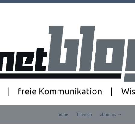
home
Themen
about us