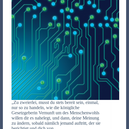
„Zu zweierlei, musst du stets bereit sein, einmal,
nur so zu handeln, wie die königliche
Gesetzgeberin Vernunft um des Menschenwohls
willen dir es nahelegt, und dann, deine Meinung
zu ändern, sobald nämlich jemand auftritt, der sie
berichtigt und dich von…