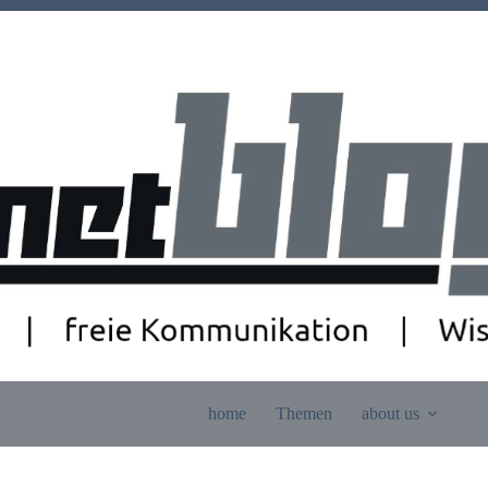
home
Themen
about us