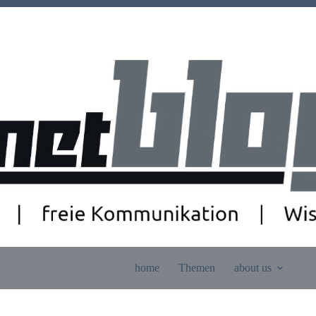
home
Themen
about us