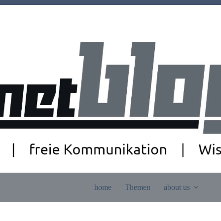
home
Themen
about us