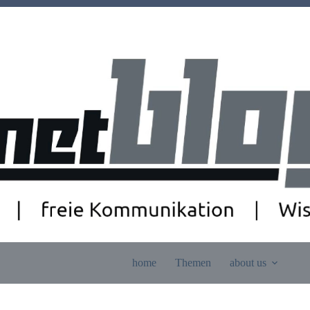
home
Themen
about us