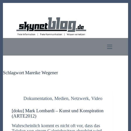
Zum
Inhalt
springen
Schlagwort
Mareike Wegener
Dokumentation
,
Medien
,
Netzwerk
,
Video
[doku] Mark Lombardi – Kunst und Konspiration
(ARTE2012)
Wahrscheinlich kommt es nicht oft vor, dass das
Telefon von einem Galeriebesitzer abgehört wird.