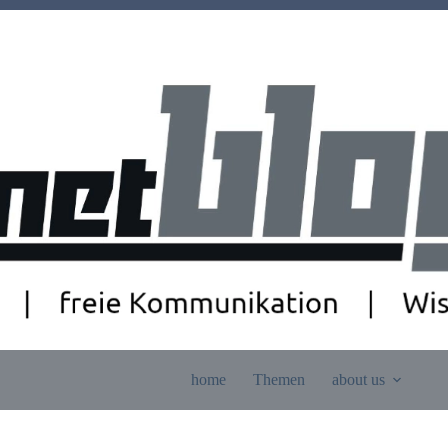
home
Themen
about us