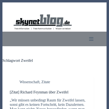
Zum
Inhalt
springen
Schlagwort
Zweifel
Wissenschaft
,
Zitate
[Zitat] Richard Feynman über Zweifel
„Wir müssen unbedingt Raum für Zweifel lassen,
sonst gibt es keinen Fortschritt, kein Dazulernen.
Man kann nichts Neues herausfinden, wenn man