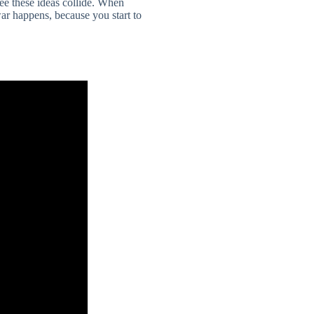
 see these ideas collide. When
war happens, because you start to