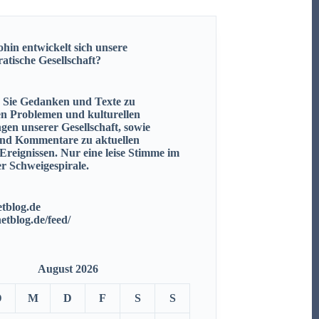
hin entwickelt sich unsere
ratische
Gesellschaft?
n Sie Gedanken und Texte zu
en Problemen und kulturellen
gen unserer Gesellschaft, sowie
nd Kommentare zu aktuellen
 Ereignissen.
Nur eine leise Stimme im
r Schweigespirale.
tblog.de
netblog.de/feed/
August 2026
D
M
D
F
S
S