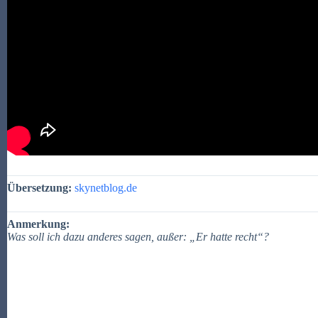
Übersetzung:
skynetblog.de
Anmerkung:
Was soll ich dazu anderes sagen, außer: „Er hatte recht“?