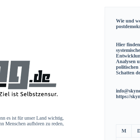
Wie und wo
postdemok
Hier finde
systemisch
Entwicklun
Analysen u
politischen
Schatten de
info@skyne
https://sky
n es ist für unser Land wichtig,
enn Menschen aufhören zu reden,
M