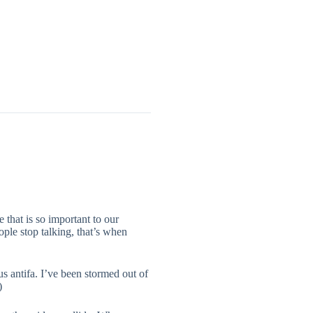
 that is so important to our
ople stop talking, that’s when
us antifa. I’ve been stormed out of
)