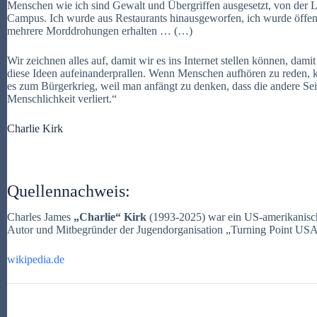
Menschen wie ich sind Gewalt und Übergriffen ausgesetzt, von der L
Campus. Ich wurde aus Restaurants hinausgeworfen, ich wurde öffent
mehrere Morddrohungen erhalten … (…)
Wir zeichnen alles auf, damit wir es ins Internet stellen können, da
diese Ideen aufeinanderprallen. Wenn Menschen aufhören zu reden
es zum Bürgerkrieg, weil man anfängt zu denken, dass die andere Seite
Menschlichkeit verliert.“
Charlie Kirk
Quellennachweis:
Charles James
„Charlie“ Kirk
(1993-2025) war ein US-amerikanischer
Autor und Mitbegründer der Jugendorganisation „Turning Point USA
wikipedia.de