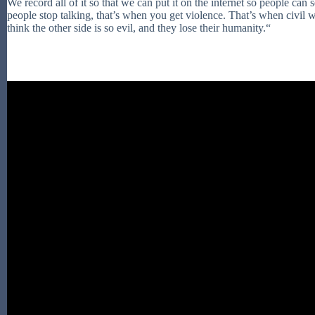
We record all of it so that we can put it on the internet so people can
people stop talking, that’s when you get violence. That’s when civil 
think the other side is so evil, and they lose their humanity.“