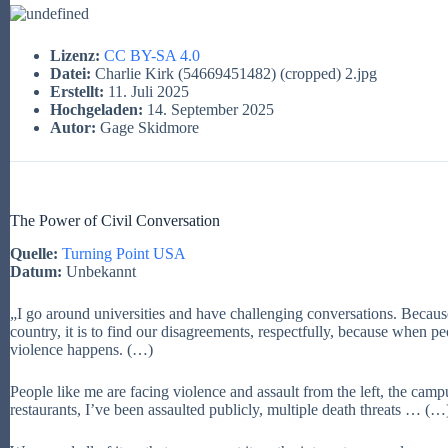
Lizenz:
CC BY-SA 4.0
Datei:
Charlie Kirk (54669451482) (cropped) 2.jpg
Erstellt:
11. Juli 2025
Hochgeladen:
14. September 2025
Autor:
Gage Skidmore
The Power of Civil Conversation
Quelle:
Turning Point USA
Datum:
Unbekannt
„I go around universities and have challenging conversations. Because
country, it is to find our disagreements, respectfully, because when pe
violence happens. (…)
People like me are facing violence and assault from the left, the camp
restaurants, I’ve been assaulted publicly, multiple death threats … (…