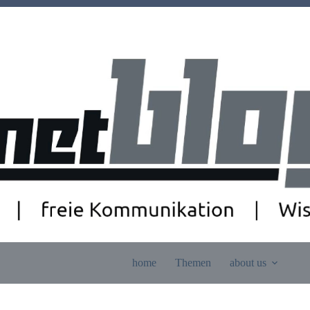
home
Themen
about us