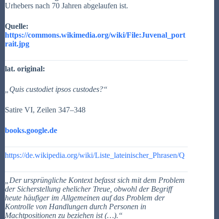
Urhebers nach 70 Jahren abgelaufen ist.
Quelle:
https://commons.wikimedia.org/wiki/File:Juvenal_port
rait.jpg
lat. original:
„Quis custodiet ipsos custodes?“
Satire VI, Zeilen 347–348
books.google.de
https://de.wikipedia.org/wiki/Liste_lateinischer_Phrasen/Q
„Der ursprüngliche Kontext befasst sich
mit dem Problem
der Sicherstellung
ehelicher Treue
, obwohl der Begriff
heute häufiger im
Allgemeinen auf das Problem der
Kontrolle von Handlungen durch Personen in
Machtpositionen zu beziehen ist
(…).“