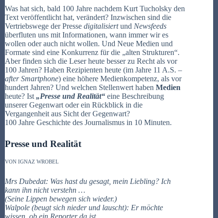
Was hat sich, bald 100 Jahre nachdem Kurt Tucholsky den
Text veröffentlicht hat, verändert? Inzwischen sind die
Vertriebswege der Presse
digitalisiert
und
Newsfeeds
überfluten uns mit Informationen, wann immer wir es
wollen oder auch nicht wollen. Und Neue Medien und
Formate sind eine Konkurrenz für die „alten Strukturen“.
Aber finden sich die Leser heute besser zu Recht als vor
100 Jahren? Haben Rezipienten heute (im Jahre 11 A.S. –
after Smartphone
) eine höhere Medienkompetenz, als vor
hundert Jahren? Und welchen Stellenwert haben
Medien
heute? Ist
„Presse und Realität“
eine Beschreibung
unserer Gegenwart oder ein Rückblick in die
Vergangenheit aus Sicht der Gegenwart?
100 Jahre Geschichte des Journalismus in 10 Minuten.
Presse und Realität
VON IGNAZ WROBEL
Mrs Dubedat: Was hast du gesagt, mein Liebling? Ich
kann ihn nicht verstehn …
(Seine Lippen bewegen sich wieder.)
Walpole (beugt sich nieder und lauscht): Er möchte
wissen, ob ein Reporter da ist.