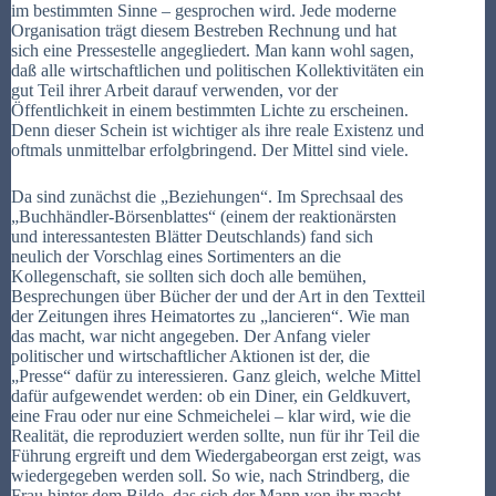
im bestimmten Sinne – gesprochen wird. Jede moderne
Organisation trägt diesem Bestreben Rechnung und hat
sich eine Pressestelle angegliedert. Man kann wohl sagen,
daß alle wirtschaftlichen und politischen Kollektivitäten ein
gut Teil ihrer Arbeit darauf verwenden, vor der
Öffentlichkeit in einem bestimmten Lichte zu erscheinen.
Denn dieser Schein ist wichtiger als ihre reale Existenz und
oftmals unmittelbar erfolgbringend. Der Mittel sind viele.
Da sind zunächst die „Beziehungen“. Im Sprechsaal des
„Buchhändler-Börsenblattes“ (einem der reaktionärsten
und interessantesten Blätter Deutschlands) fand sich
neulich der Vorschlag eines Sortimenters an die
Kollegenschaft, sie sollten sich doch alle bemühen,
Besprechungen über Bücher der und der Art in den Textteil
der Zeitungen ihres Heimatortes zu „lancieren“. Wie man
das macht, war nicht angegeben. Der Anfang vieler
politischer und wirtschaftlicher Aktionen ist der, die
„Presse“ dafür zu interessieren. Ganz gleich, welche Mittel
dafür aufgewendet werden: ob ein Diner, ein Geldkuvert,
eine Frau oder nur eine Schmeichelei – klar wird, wie die
Realität, die reproduziert werden sollte, nun für ihr Teil die
Führung ergreift und dem Wiedergabeorgan erst zeigt, was
wiedergegeben werden soll. So wie, nach Strindberg, die
Frau hinter dem Bilde, das sich der Mann von ihr macht,