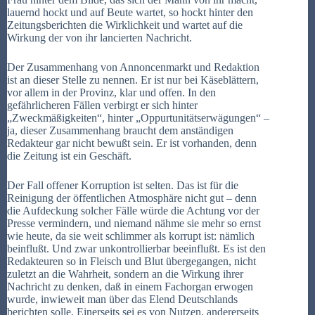
lauernd hockt und auf Beute wartet, so hockt hinter den
Zeitungsberichten die Wirklichkeit und wartet auf die
Wirkung der von ihr lancierten Nachricht.
Der Zusammenhang von Annoncenmarkt und Redaktion
ist an dieser Stelle zu nennen. Er ist nur bei Käseblättern,
vor allem in der Provinz, klar und offen. In den
gefährlicheren Fällen verbirgt er sich hinter
„Zweckmäßigkeiten“, hinter „Oppurtunitätserwägungen“ –
ja, dieser Zusammenhang braucht dem anständigen
Redakteur gar nicht bewußt sein. Er ist vorhanden, denn
die Zeitung ist ein Geschäft.
Der Fall offener Korruption ist selten. Das ist für die
Reinigung der öffentlichen Atmosphäre nicht gut – denn
die Aufdeckung solcher Fälle würde die Achtung vor der
Presse vermindern, und niemand nähme sie mehr so ernst
wie heute, da sie weit schlimmer als korrupt ist: nämlich
beinflußt. Und zwar unkontrollierbar beeinflußt. Es ist den
Redakteuren so in Fleisch und Blut übergegangen, nicht
zuletzt an die Wahrheit, sondern an die Wirkung ihrer
Nachricht zu denken, daß in einem Fachorgan erwogen
wurde, inwieweit man über das Elend Deutschlands
berichten solle. Einerseits sei es von Nutzen, andererseits