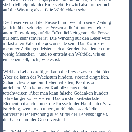
sie im Mittelpunkt der Erde steht. Er wird also immer mehr
auf die Wirkung als auf die Wirklichkeit sehen.
Der Leser vertraut der Presse blind, weil ihn seine Zeitung
ja nicht über sein eigenes Wesen aufklärt und weil eine
andre Einwirkung auf die Öffentlichkeit gegen die Presse
nur sehr, sehr schwer ist. Die Wirkung auf den Leser wird
in fast allen Fällen die gewünschte sein. Das Korrektiv
mehrerer Zeitungen leisten sich außer den Fachleuten nur
wenig Menschen – und so entsteht ein Weltbild, wie es
entstehen soll, nicht, wie es ist.
Wirklich Lebenskräftiges kann die Presse zwar nicht töten.
Aber sie kann das Wachstum hindern, störend eingreifen,
Schädliches länger am Leben erhalten, Konfusion
anrichten. Man kann den Katholizismus nicht
totschweigen. Aber man kann falsche Gedanken hundert
Jahre länger konservieren. Das wirklichkeitsstärkste
Element hat auch immer die Presse in der Hand – der Satz
ist richtig, wenn man unter „wirklichkeitsstark“ die
souveräne Beherrschung aller Mittel der Lebensklugheit,
der Gasse und der Gosse versteht.
Das Weltbild der Zeitung ist absichtlich viel zu verzerrt, als