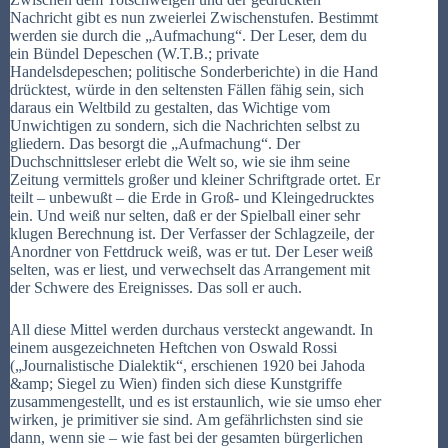
Nachricht gibt es nun zweierlei Zwischenstufen. Bestimmt
werden sie durch die „Aufmachung“. Der Leser, dem du
ein Bündel Depeschen (W.T.B.; private
Handelsdepeschen; politische Sonderberichte) in die Hand
drücktest, würde in den seltensten Fällen fähig sein, sich
daraus ein Weltbild zu gestalten, das Wichtige vom
Unwichtigen zu sondern, sich die Nachrichten selbst zu
gliedern. Das besorgt die „Aufmachung“. Der
Duchschnittsleser erlebt die Welt so, wie sie ihm seine
Zeitung vermittels großer und kleiner Schriftgrade ortet. Er
teilt – unbewußt – die Erde in Groß- und Kleingedrucktes
ein. Und weiß nur selten, daß er der Spielball einer sehr
klugen Berechnung ist. Der Verfasser der Schlagzeile, der
Anordner von Fettdruck weiß, was er tut. Der Leser weiß
selten, was er liest, und verwechselt das Arrangement mit
der Schwere des Ereignisses. Das soll er auch.
All diese Mittel werden durchaus versteckt angewandt. In
einem ausgezeichneten Heftchen von Oswald Rossi
(„Journalistische Dialektik“, erschienen 1920 bei Jahoda
&amp; Siegel zu Wien) finden sich diese Kunstgriffe
zusammengestellt, und es ist erstaunlich, wie sie umso eher
wirken, je primitiver sie sind. Am gefährlichsten sind sie
dann, wenn sie – wie fast bei der gesamten bürgerlichen