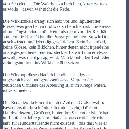
von Schaden … Die Wahrheit zu berichten, koste es, was
es wolle – davon war nicht die Rede.
Die Wirklichkeit drängt sich also vor und inputiert der
Presse, was geschehen und was zu berichten ist. Die Presse
nimmt längst keine bloße Kenntnis mehr von der Realität –
sondern die Realität hat die Presse genommen. So wird tot
geschwiegen und lebendig geschrieben. Kein Leitartikel,
keine Glosse, kein Bildchen, hinter denen nicht irgendeine
unausgesprochene Tendenz steckte. Es wird immer etwas
gewollt, was nicht gesagt wird. Man könnte den Text jeder
Zeitungsnummer ins Wirkliche übersetzen.
Die Wirkung dieses Nachrichtendienstes, dessen
ungeschickteste und gewissenloseste Vertreter die
deutschen Offiziere der Abteilung III b im Kriege waren,
ist verschieden.
Der Redakteur bekommt mit der Zeit den Größenwahn.
Besonders der beschränkte, der nicht sieht, daß er nur
Handwerkszeug Größerer, hinter ihm Stehender ist. Er hat
im Laufe der Jahre gelernt, daß das, was er nicht drucken
läßt, für Hunderttausende nicht existiert – daß das, was er
den Leuten mit der Papageientaktik in die Köpfe lärmt, für