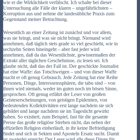
wie er die Wirklichkeit verfälscht. Ich schalte bei dieser
Untersuchung alle Fälle der klaren – ungefährlichsten –
Korruption aus und nehme die landesübliche Praxis zum
Gegenstand meiner Betrachtung.
Wesentlich an einer Zeitung ist zunächst und vor allem,
was sie bringt, und was sie nicht bringt. Niemand wird
annehmen, daß täglich stets grade so viel geschieht, wie in
sechzehn Seiten hineingeht – aber fast jeder wird
annehmen, daß da das Wesentlichste, gewissermaßen der
Extrakt aller täglichen Geschehnisse, zu lesen sei. Ich
glaube nicht, daß das der Fall ist. Der geschickte Journalist
hat eine Waffe: das Totschweigen – und von dieser Waffe
macht er oft genug Gebrauch. Jede Zeitung hat eine Reihe
Personen, Dinge, Interessenssphären, die tabu sind – von
ihnen wird niemals, weder im guten noch im bösen Sinne,
gesprochen. Oft genug erfährt der Leser von großen
Geisteserscheinungen, von geistigen Epidemien, von
bedeutenden Kollektivitäten erst lange nachdem sie sich
gebildet und lange nachdem sie im Tageslicht gewirkt
haben. So existiert, zum Beispiel, fast für die gesamte
Presse das große religiöse Streben nicht, das neben der
offiziellen Religion einherläuft, in ihr keine Befriedigung
findet und sich in Sekten und Aposteln Ersatz sucht. Damit
ist zweierlei erreicht: Der Leser wird alle diese Dinge für