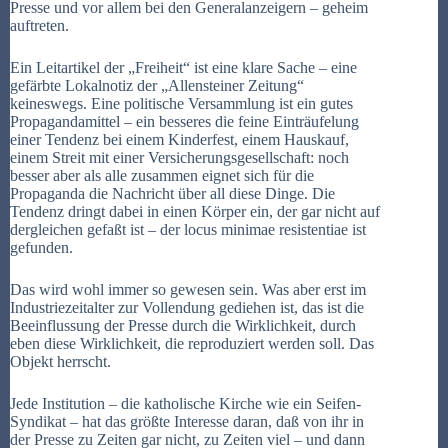
Presse und vor allem bei den Generalanzeigern – geheim
auftreten.
Ein Leitartikel der „Freiheit“ ist eine klare Sache – eine
gefärbte Lokalnotiz der „Allensteiner Zeitung“
keineswegs. Eine politische Versammlung ist ein gutes
Propagandamittel – ein besseres die feine Einträufelung
einer Tendenz bei einem Kinderfest, einem Hauskauf,
einem Streit mit einer Versicherungsgesellschaft: noch
besser aber als alle zusammen eignet sich für die
Propaganda die Nachricht über all diese Dinge. Die
Tendenz dringt dabei in einen Körper ein, der gar nicht auf
dergleichen gefaßt ist – der locus minimae resistentiae ist
gefunden.
Das wird wohl immer so gewesen sein. Was aber erst im
Industriezeitalter zur Vollendung gediehen ist, das ist die
Beeinflussung der Presse durch die Wirklichkeit, durch
eben diese Wirklichkeit, die reproduziert werden soll. Das
Objekt herrscht.
Jede Institution – die katholische Kirche wie ein Seifen-
Syndikat – hat das größte Interesse daran, daß von ihr in
der Presse zu Zeiten gar nicht, zu Zeiten viel – und dann