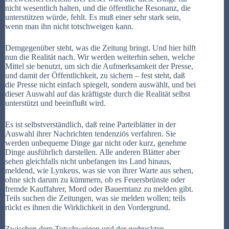
nicht wesentlich halten, und die öffentliche Resonanz, die
unterstützen würde, fehlt. Es muß einer sehr stark sein,
wenn man ihn nicht totschweigen kann.
Demgegenüber steht, was die Zeitung bringt. Und hier hilft
nun die Realität nach. Wir werden weiterhin sehen, welche
Mittel sie benutzt, um sich die Aufmerksamkeit der Presse,
und damit der Öffentlichkeit, zu sichern – fest steht, daß
die Presse nicht einfach spiegelt, sondern auswählt, und bei
dieser Auswahl auf das kräftigste durch die Realität selbst
unterstützt und beeinflußt wird.
Es ist selbstverständlich, daß reine Parteiblätter in der
Auswahl ihrer Nachrichten tendenziös verfahren. Sie
werden unbequeme Dinge gar nicht oder kurz, genehme
Dinge ausführlich darstellen. Alle anderen Blätter aber
sehen gleichfalls nicht unbefangen ins Land hinaus,
meldend, wie Lynkeus, was sie von ihrer Warte aus sehen,
ohne sich darum zu kümmern, ob es Feuersbrünste oder
fremde Kauffahrer, Mord oder Bauerntanz zu melden gibt.
Teils suchen die Zeitungen, was sie melden wollen; teils
rückt es ihnen die Wirklichkeit in den Vordergrund.
Zwischen dem Totschweigen und der gedruckten