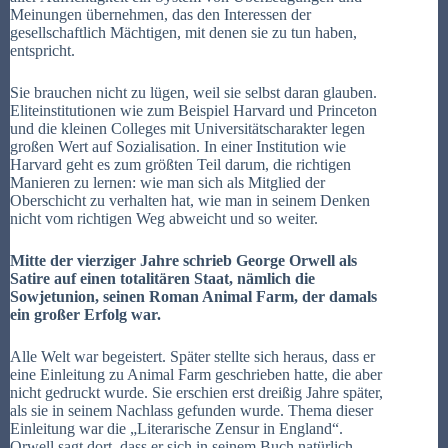
Meinungen übernehmen, das den Interessen der
gesellschaftlich Mächtigen, mit denen sie zu tun haben,
entspricht.
Sie brauchen nicht zu lügen, weil sie selbst daran glauben.
Eliteinstitutionen wie zum Beispiel Harvard und Princeton
und die kleinen Colleges mit Universitätscharakter legen
großen Wert auf Sozialisation. In einer Institution wie
Harvard geht es zum größten Teil darum, die richtigen
Manieren zu lernen: wie man sich als Mitglied der
Oberschicht zu verhalten hat, wie man in seinem Denken
nicht vom richtigen Weg abweicht und so weiter.
Mitte der vierziger Jahre schrieb George Orwell als
Satire auf einen totalitären Staat, nämlich die
Sowjetunion, seinen Roman Animal Farm, der damals
ein großer Erfolg war.
Alle Welt war begeistert. Später stellte sich heraus, dass er
eine Einleitung zu Animal Farm geschrieben hatte, die aber
nicht gedruckt wurde. Sie erschien erst dreißig Jahre später,
als sie in seinem Nachlass gefunden wurde. Thema dieser
Einleitung war die „Literarische Zensur in England“.
Orwell sagt dort, dass er sich in seinem Buch natürlich