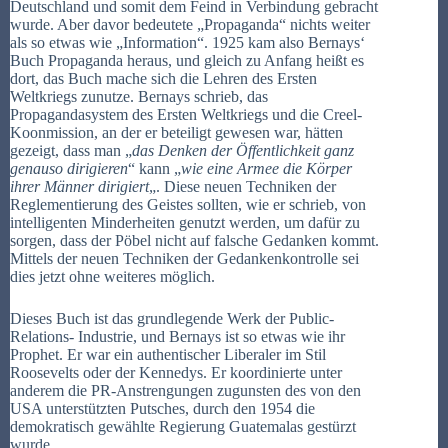
Deutschland und somit dem Feind in Verbindung gebracht
wurde. Aber davor bedeutete „Propaganda“ nichts weiter
als so etwas wie „Information“. 1925 kam also Bernays‘
Buch Propaganda heraus, und gleich zu Anfang heißt es
dort, das Buch mache sich die Lehren des Ersten
Weltkriegs zunutze. Bernays schrieb, das
Propagandasystem des Ersten Weltkriegs und die Creel-
Koonmission, an der er beteiligt gewesen war, hätten
gezeigt, dass man „
das Denken der Öffentlichkeit ganz
genauso dirigieren
“ kann „
wie eine Armee die Körper
ihrer Männer dirigiert
„. Diese neuen Techniken der
Reglementierung des Geistes sollten, wie er schrieb, von
intelligenten Minderheiten genutzt werden, um dafür zu
sorgen, dass der Pöbel nicht auf falsche Gedanken kommt.
Mittels der neuen Techniken der Gedankenkontrolle sei
dies jetzt ohne weiteres möglich.
Dieses Buch ist das grundlegende Werk der Public-
Relations- Industrie, und Bernays ist so etwas wie ihr
Prophet. Er war ein authentischer Liberaler im Stil
Roosevelts oder der Kennedys. Er koordinierte unter
anderem die PR-Anstrengungen zugunsten des von den
USA unterstützten Putsches, durch den 1954 die
demokratisch gewählte Regierung Guatemalas gestürzt
wurde.