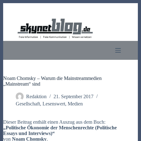
Zum
Inhalt
springen
Noam Chomsky – Warum die Mainstreammedien
„Mainstream“ sind
Redaktion
21. September 2017
Gesellschaft
,
Lesenswert
,
Medien
Dieser Beitrag enthält einen Auszug aus dem Buch:
„
Politische Ökonomie der Menschenrechte (Politische
Essays und Interviews)“
von
Noam Chomsky
.