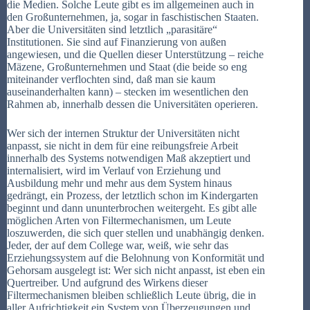
die Medien. Solche Leute gibt es im allgemeinen auch in
den Großunternehmen, ja, sogar in faschistischen Staaten.
Aber die Universitäten sind letztlich „parasitäre“
Institutionen. Sie sind auf Finanzierung von außen
angewiesen, und die Quellen dieser Unterstützung – reiche
Mäzene, Großunternehmen und Staat (die beide so eng
miteinander verflochten sind, daß man sie kaum
auseinanderhalten kann) – stecken im wesentlichen den
Rahmen ab, innerhalb dessen die Universitäten operieren.
Wer sich der internen Struktur der Universitäten nicht
anpasst, sie nicht in dem für eine reibungsfreie Arbeit
innerhalb des Systems notwendigen Maß akzeptiert und
internalisiert, wird im Verlauf von Erziehung und
Ausbildung mehr und mehr aus dem System hinaus
gedrängt, ein Prozess, der letztlich schon im Kindergarten
beginnt und dann ununterbrochen weitergeht. Es gibt alle
möglichen Arten von Filtermechanismen, um Leute
loszuwerden, die sich quer stellen und unabhängig denken.
Jeder, der auf dem College war, weiß, wie sehr das
Erziehungssystem auf die Belohnung von Konformität und
Gehorsam ausgelegt ist: Wer sich nicht anpasst, ist eben ein
Quertreiber. Und aufgrund des Wirkens dieser
Filtermechanismen bleiben schließlich Leute übrig, die in
aller Aufrichtigkeit ein System von Überzeugungen und