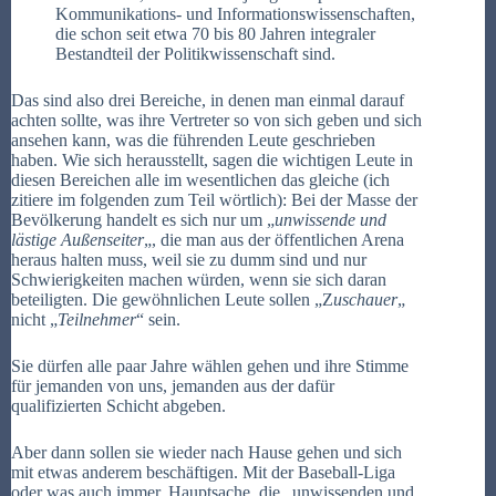
Kommunikations- und Informationswissenschaften,
die schon seit etwa 70 bis 80 Jahren integraler
Bestandteil der Politikwissenschaft sind.
Das sind also drei Bereiche, in denen man einmal darauf
achten sollte, was ihre Vertreter so von sich geben und sich
ansehen kann, was die führenden Leute geschrieben
haben. Wie sich herausstellt, sagen die wichtigen Leute in
diesen Bereichen alle im wesentlichen das gleiche (ich
zitiere im folgenden zum Teil wörtlich): Bei der Masse der
Bevölkerung handelt es sich nur um „
unwissende und
lästige Außenseiter
„, die man aus der öffentlichen Arena
heraus halten muss, weil sie zu dumm sind und nur
Schwierigkeiten machen würden, wenn sie sich daran
beteiligten. Die gewöhnlichen Leute sollen „Z
uschauer
„
nicht „
Teilnehmer
“ sein.
Sie dürfen alle paar Jahre wählen gehen und ihre Stimme
für jemanden von uns, jemanden aus der dafür
qualifizierten Schicht abgeben.
Aber dann sollen sie wieder nach Hause gehen und sich
mit etwas anderem beschäftigen. Mit der Baseball-Liga
oder was auch immer. Hauptsache, die „unwissenden und