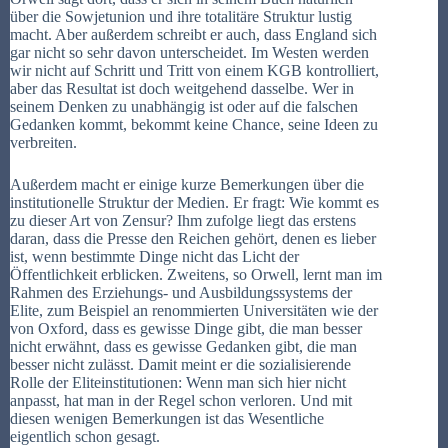
über die Sowjetunion und ihre totalitäre Struktur lustig
macht. Aber außerdem schreibt er auch, dass England sich
gar nicht so sehr davon unterscheidet. Im Westen werden
wir nicht auf Schritt und Tritt von einem KGB kontrolliert,
aber das Resultat ist doch weitgehend dasselbe. Wer in
seinem Denken zu unabhängig ist oder auf die falschen
Gedanken kommt, bekommt keine Chance, seine Ideen zu
verbreiten.
Außerdem macht er einige kurze Bemerkungen über die
institutionelle Struktur der Medien. Er fragt: Wie kommt es
zu dieser Art von Zensur? Ihm zufolge liegt das erstens
daran, dass die Presse den Reichen gehört, denen es lieber
ist, wenn bestimmte Dinge nicht das Licht der
Öffentlichkeit erblicken. Zweitens, so Orwell, lernt man im
Rahmen des Erziehungs- und Ausbildungssystems der
Elite, zum Beispiel an renommierten Universitäten wie der
von Oxford, dass es gewisse Dinge gibt, die man besser
nicht erwähnt, dass es gewisse Gedanken gibt, die man
besser nicht zulässt. Damit meint er die sozialisierende
Rolle der Eliteinstitutionen: Wenn man sich hier nicht
anpasst, hat man in der Regel schon verloren. Und mit
diesen wenigen Bemerkungen ist das Wesentliche
eigentlich schon gesagt.