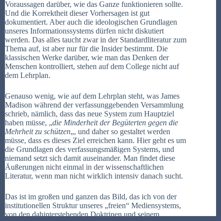
Voraussagen darüber, wie das Ganze funktionieren sollte.
Und die Korrektheit dieser Vorhersagen ist gut
dokumentiert. Aber auch die ideologischen Grundlagen
unseres Informationssystems dürfen nicht diskutiert
werden. Das alles taucht zwar in der Standardliteratur zum
Thema auf, ist aber nur für die Insider bestimmt. Die
klassischen Werke darüber, wie man das Denken der
Menschen kontrolliert, stehen auf dem College nicht auf
dem Lehrplan.
Genauso wenig, wie auf dem Lehrplan steht, was James
Madison während der verfassunggebenden Versammlung
schrieb, nämlich, dass das neue System zum Hauptziel
haben müsse, „
die Minderheit der Begüterten gegen die
Mehrheit zu schützen
„, und daher so gestaltet werden
müsse, dass es dieses Ziel erreichen kann. Hier geht es um
die Grundlagen des verfassungsmäßigen Systems, und
niemand setzt sich damit auseinander. Man findet diese
Äußerungen nicht einmal in der wissenschaftlichen
Literatur, wenn man nicht wirklich intensiv danach sucht.
Das ist im großen und ganzen das Bild, das ich von der
institutionellen Struktur unseres „freien“ Mediensystems,
von den dahinterstehenden Doktrinen und seinem