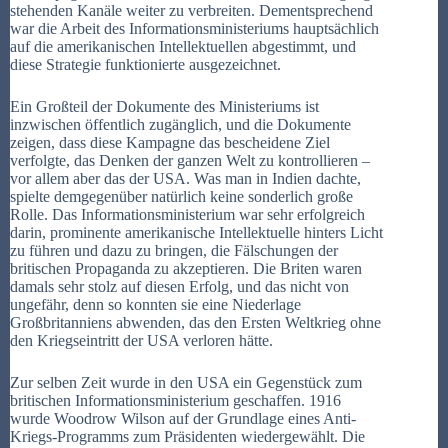
stehenden Kanäle weiter zu verbreiten. Dementsprechend
war die Arbeit des Informationsministeriums hauptsächlich
auf die amerikanischen Intellektuellen abgestimmt, und
diese Strategie funktionierte ausgezeichnet.
Ein Großteil der Dokumente des Ministeriums ist
inzwischen öffentlich zugänglich, und die Dokumente
zeigen, dass diese Kampagne das bescheidene Ziel
verfolgte, das Denken der ganzen Welt zu kontrollieren –
vor allem aber das der USA. Was man in Indien dachte,
spielte demgegenüber natürlich keine sonderlich große
Rolle. Das Informationsministerium war sehr erfolgreich
darin, prominente amerikanische Intellektuelle hinters Licht
zu führen und dazu zu bringen, die Fälschungen der
britischen Propaganda zu akzeptieren. Die Briten waren
damals sehr stolz auf diesen Erfolg, und das nicht von
ungefähr, denn so konnten sie eine Niederlage
Großbritanniens abwenden, das den Ersten Weltkrieg ohne
den Kriegseintritt der USA verloren hätte.
Zur selben Zeit wurde in den USA ein Gegenstück zum
britischen Informationsministerium geschaffen. 1916
wurde Woodrow Wilson auf der Grundlage eines Anti-
Kriegs-Programms zum Präsidenten wiedergewählt. Die