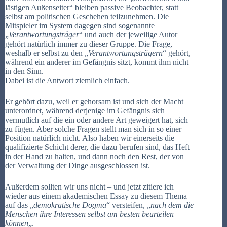
lästigen Außenseiter“ bleiben passive Beobachter, statt
selbst am politischen Geschehen teilzunehmen. Die
Mitspieler im System dagegen sind sogenannte
„
Verantwortungsträger
“ und auch der jeweilige Autor
gehört natürlich immer zu dieser Gruppe. Die Frage,
weshalb er selbst zu den „
Verantwortungsträgern
“ gehört,
während ein anderer im Gefängnis sitzt, kommt ihm nicht
in den Sinn.
Dabei ist die Antwort ziemlich einfach.
Er gehört dazu, weil er gehorsam ist und sich der Macht
unterordnet, während derjenige im Gefängnis sich
vermutlich auf die ein oder andere Art geweigert hat, sich
zu fügen. Aber solche Fragen stellt man sich in so einer
Position natürlich nicht. Also haben wir einerseits die
qualifizierte Schicht derer, die dazu berufen sind, das Heft
in der Hand zu halten, und dann noch den Rest, der von
der Verwaltung der Dinge ausgeschlossen ist.
Außerdem sollten wir uns nicht – und jetzt zitiere ich
wieder aus einem akademischen Essay zu diesem Thema –
auf das „
demokratische Dogma
“ versteifen, „
nach dem die
Menschen ihre Interessen selbst am besten beurteilen
können
„.