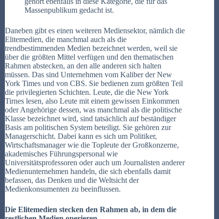
gehört ebenfalls in diese Kategorie, die für das
Massenpublikum gedacht ist.
Daneben gibt es einen weiteren Mediensektor, nämlich die
Elitemedien, die manchmal auch als die
trendbestimmenden Medien bezeichnet werden, weil sie
über die größten Mittel verfügen und den thematischen
Rahmen abstecken, an den alle anderen sich halten
müssen. Das sind Unternehmen vom Kaliber der New
York Times und von CBS. Sie bedienen zum größten Teil
die privilegierten Schichten. Leute, die die New York
Tirnes lesen, also Leute mit einem gewissen Einkommen
oder Angehörige dessen, was manchmal als die politische
Klasse bezeichnet wird, sind tatsächlich auf beständiger
Basis am politischen System beteiligt. Sie gehören zur
Managerschicht. Dabei kann es sich um Politiker,
Wirtschaftsmanager wie die Topleute der Großkonzerne,
akademisches Führungspersonal wie
Universitätsprofessoren oder auch um Journalisten anderer
Medienunternehmen handeln, die sich ebenfalls damit
befassen, das Denken und die Weltsicht der
Medienkonsumenten zu beeinflussen.
Die Elitemedien stecken den Rahmen ab, in dem die
restlichen Medien operieren.