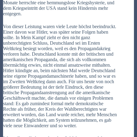
Monate herrschte eine hemmungslose Kriegshysterie, und
dem Kriegseintritt der USA stand kein Hindernis mehr
entgegen.
Von dieser Leistung waren viele Leute höchst beeindruckt.
Einer davon war Hitler, was später seine Folgen haben
sollte. In Mein Kampf zieht er den nicht ganz
unberechtigten Schluss, Deutschland sei im Ersten
Weltkrieg besiegt worden, weil es den Propagandakrieg
verloren habe. Deutschland konnte mit der britischen und
amerikanischen Propaganda, die sich als vollkommen
übermächtig erwies, nicht einmal ansatzweise mithalten.
Hitler kündigte an, beim nächsten Mal werde Deutschland
seine eigene Propagandamaschinerie haben, und so war es
im Zweiten Weltkrieg dann auch. Für uns heute von noch
größerer Bedeutung ist der tiefe Eindruck, den diese
britische Propagandaanstrengung auf die amerikanische
Geschäftswelt machte, die damals vor einigen Problemen
stand: Es gab zumindest formal mehr demokratische
Rechte als früher, der Kreis der Wahlberechtigten war
erweitert worden, das Land wurde reicher, mehr Menschen
hatten die Möglichkeit, am System teilzunehmen, es gab
viele neue Einwanderer und so weiter.