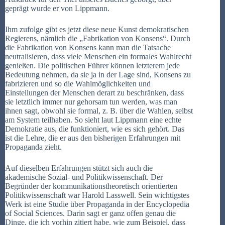
geprägt wurde er von Lippmann.
Ihm zufolge gibt es jetzt diese neue Kunst demokratischen
Regierens, nämlich die „Fabrikation von Konsens“. Durch
die Fabrikation von Konsens kann man die Tatsache
neutralisieren, dass viele Menschen ein formales Wahlrecht
genießen. Die politischen Führer können letzterem jede
Bedeutung nehmen, da sie ja in der Lage sind, Konsens zu
fabrizieren und so die Wahlmöglichkeiten und
Einstellungen der Menschen derart zu beschränken, dass
sie letztlich immer nur gehorsam tun werden, was man
ihnen sagt, obwohl sie formal, z. B. über die Wahlen, selbst
am System teilhaben. So sieht laut Lippmann eine echte
Demokratie aus, die funktioniert, wie es sich gehört. Das
ist die Lehre, die er aus den bisherigen Erfahrungen mit
Propaganda zieht.
Auf dieselben Erfahrungen stützt sich auch die
akademische Sozial- und Politikwissenschaft. Der
Begründer der kommunikationstheoretisch orientierten
Politikwissenschaft war Harold Lasswell. Sein wichtigstes
Werk ist eine Studie über Propaganda in der Encyclopedia
of Social Sciences. Darin sagt er ganz offen genau die
Dinge, die ich vorhin zitiert habe, wie zum Beispiel, dass