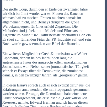
Der große Coup, durch den er Ende der zwanziger Jahre
wirklich berühmt wurde, war es, Frauen das Rauchen
schmackhaft zu machen. Frauen rauchten damals im
allgemeinen nicht, und Bernays dirigierte die große
Werbekampagnen für Chesterfield Zigaretten. Die
Methoden sind ja bekannt – Models und Filmstars mit
Zigarette im Mund usw. Dafür heimste er enormes Lob ein.
Er stieg zur führenden Figur der PR-Industrie auf, und sein
Buch wurde gewissermaßen zur Bibel der Branche.
Ein weiteres Mitglied der Creel-Kommission war Walter
Lippmann, der ein halbes Jahrhundert lang die
angesehenste Figur des anspruchsvollen amerikanischen
Journalismus war. Neben seiner journalistischen Tätigkeit
schrieb er Essays über die Demokratie, die zumindest
damals, in den zwanziger Jahren, als „progressiv“ galten.
In diesen Essays sprach auch er sich explizit dafür aus, die
Erfahrungen anzuwenden, die mit Propaganda gesammelt
worden waren. Er sagte, die Demokratie habe eine neue
Kunst hervorgebracht, die er selbst die „
Fabrikation von
Konsens
„ nannte. Edward Herman und ich haben diesen
Ausdruck für den Titel unseres Buches geborgt, aber