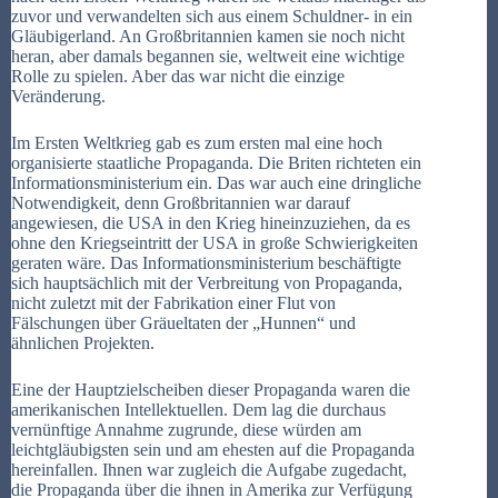
zuvor und verwandelten sich aus einem Schuldner- in ein
Gläubigerland. An Großbritannien kamen sie noch nicht
heran, aber damals begannen sie, weltweit eine wichtige
Rolle zu spielen. Aber das war nicht die einzige
Veränderung.
Im Ersten Weltkrieg gab es zum ersten mal eine hoch
organisierte staatliche Propaganda. Die Briten richteten ein
Informationsministerium ein. Das war auch eine dringliche
Notwendigkeit, denn Großbritannien war darauf
angewiesen, die USA in den Krieg hineinzuziehen, da es
ohne den Kriegseintritt der USA in große Schwierigkeiten
geraten wäre. Das Informationsministerium beschäftigte
sich hauptsächlich mit der Verbreitung von Propaganda,
nicht zuletzt mit der Fabrikation einer Flut von
Fälschungen über Gräueltaten der „Hunnen“ und
ähnlichen Projekten.
Eine der Hauptzielscheiben dieser Propaganda waren die
amerikanischen Intellektuellen. Dem lag die durchaus
vernünftige Annahme zugrunde, diese würden am
leichtgläubigsten sein und am ehesten auf die Propaganda
hereinfallen. Ihnen war zugleich die Aufgabe zugedacht,
die Propaganda über die ihnen in Amerika zur Verfügung