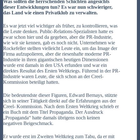
Was sollten die herrschenden Schichten angesichts
dieser Entwicklungen tun? Es war nun schwieriger,
das Land wie einen Privatklub zu verwalten.
Es war jetzt viel wichtiger als früher, zu kontrollieren, was
die Leute denken. Public-Relations-Spezialisten hatte es
zwar schon hier und da gegeben, aber die PR-Industrie,
wie wir sie kennen, gab es noch nicht. Unternehmen wie
Rockefeller stellten vielleicht Leute ein, um das Image der
Firma aufzupolieren, aber die riesenhafte moderne PR-
Industrie in ihren gigantischen heutigen Dimensionen
wurde erst damals in den USA erfunden und war ein
direktes Resultat des Ersten Weltkriegs. Führend in der PR-
Industrie waren Leute, die sich schon an der Creel-
Kommission beteiligt hatten.
Die bedeutendste dieser Figuren, Edward Bernays, stützte
sich in seiner Tätigkeit direkt auf die Erfahrungen aus der
Creel- Kommission. Nach dem Ersten Weltkrieg schrieb er
ein Buch mit dem Titel Propaganda. Der Ausdruck
„Propaganda“ hatte damals übrigens noch keinen
negativen Beigeschmack.
Er wurde erst im Zweiten Weltkrieg zum Tabu, da er mit