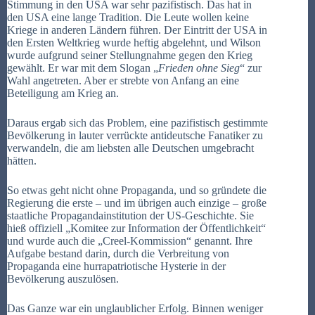
Stimmung in den USA war sehr pazifistisch. Das hat in
den USA eine lange Tradition. Die Leute wollen keine
Kriege in anderen Ländern führen. Der Eintritt der USA in
den Ersten Weltkrieg wurde heftig abgelehnt, und Wilson
wurde aufgrund seiner Stellungnahme gegen den Krieg
gewählt. Er war mit dem Slogan „
Frieden ohne Sieg
“ zur
Wahl angetreten. Aber er strebte von Anfang an eine
Beteiligung am Krieg an.
Daraus ergab sich das Problem, eine pazifistisch gestimmte
Bevölkerung in lauter verrückte antideutsche Fanatiker zu
verwandeln, die am liebsten alle Deutschen umgebracht
hätten.
So etwas geht nicht ohne Propaganda, und so gründete die
Regierung die erste – und im übrigen auch einzige – große
staatliche Propagandainstitution der US-Geschichte. Sie
hieß offiziell „Komitee zur Information der Öffentlichkeit“
und wurde auch die „Creel-Kommission“ genannt. Ihre
Aufgabe bestand darin, durch die Verbreitung von
Propaganda eine hurrapatriotische Hysterie in der
Bevölkerung auszulösen.
Das Ganze war ein unglaublicher Erfolg. Binnen weniger