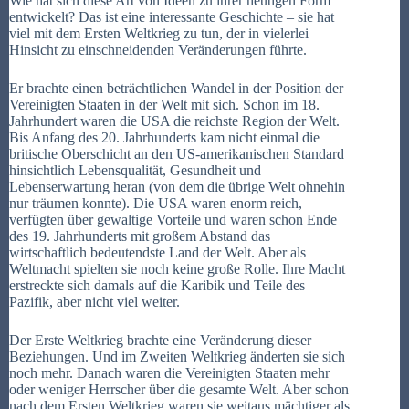
Wie hat sich diese Art von Ideen zu ihrer heutigen Form
entwickelt? Das ist eine interessante Geschichte – sie hat
viel mit dem Ersten Weltkrieg zu tun, der in vielerlei
Hinsicht zu einschneidenden Veränderungen führte.
Er brachte einen beträchtlichen Wandel in der Position der
Vereinigten Staaten in der Welt mit sich. Schon im 18.
Jahrhundert waren die USA die reichste Region der Welt.
Bis Anfang des 20. Jahrhunderts kam nicht einmal die
britische Oberschicht an den US-amerikanischen Standard
hinsichtlich Lebensqualität, Gesundheit und
Lebenserwartung heran (von dem die übrige Welt ohnehin
nur träumen konnte). Die USA waren enorm reich,
verfügten über gewaltige Vorteile und waren schon Ende
des 19. Jahrhunderts mit großem Abstand das
wirtschaftlich bedeutendste Land der Welt. Aber als
Weltmacht spielten sie noch keine große Rolle. Ihre Macht
erstreckte sich damals auf die Karibik und Teile des
Pazifik, aber nicht viel weiter.
Der Erste Weltkrieg brachte eine Veränderung dieser
Beziehungen. Und im Zweiten Weltkrieg änderten sie sich
noch mehr. Danach waren die Vereinigten Staaten mehr
oder weniger Herrscher über die gesamte Welt. Aber schon
nach dem Ersten Weltkrieg waren sie weitaus mächtiger als