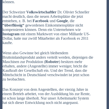
können.
Der Schweizer
Volkswirtschaftler
Dr.
Olivier
Schneller
macht deutlich, dass die neuen Arbeitsplätze die jetzt
entstehen, z. B. bei
Facebook
und
Google
, die
“überflüssig“
gewordenen Einkommensplätze nicht
kompensieren können. Denn ein Unternehmen wie
Instagram
mit einem Marktwert von einer Milliarde US-
Dollar, hatte nur zwölf Mitarbeiter als Facebook es 2011
kaufte.
Wenn also Gewinne bei gleich bleibendem
Bruttoinlandsprodukt anders verteilt werden, diejenigen die
Maschinen zur Produktion (
Roboter
) besitzen mehr
erhalten, andere (Angestellte) immer weniger, bricht die
Kaufkraft der Gesellschaft ein. Und der Trend, dass die
Mittelschicht in Deutschland verschwindet ist jetzt schon
zu beobachten.
Das Konzept von dem Angestellten, der
vierzig
Jahre in
einem Betrieb
arbeitet
, von der Ausbildung bis zur Rente,
ist schon lange
überholt
. Nur unser Arbeitsmarkt System
hat sich dieser Entwicklung noch nicht angepasst.