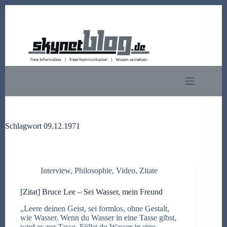
Zum
Inhalt
springen
Schlagwort
09.12.1971
Interview
,
Philosophie
,
Video
,
Zitate
[Zitat] Bruce Lee – Sei Wasser, mein Freund
„Leere deinen Geist, sei formlos, ohne Gestalt,
wie Wasser. Wenn du Wasser in eine Tasse gibst,
wird es zur Tasse. Füllst du Wasser in eine