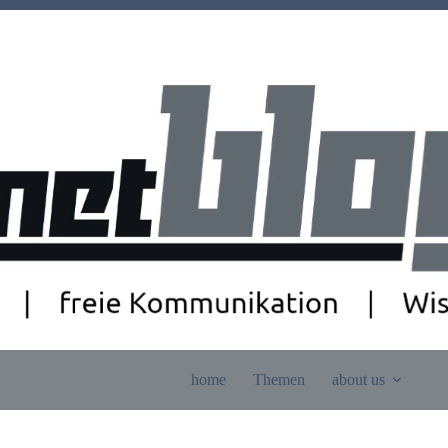
home
Themen
about us