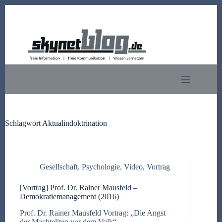
Zum
Inhalt
springen
Schlagwort
Aktualindoktrination
Gesellschaft
,
Psychologie
,
Video
,
Vortrag
[Vortrag] Prof. Dr. Rainer Mausfeld –
Demokratiemanagement (2016)
Prof. Dr. Rainer Mausfeld Vortrag: „Die Angst
der Machteliten vor dem Volk“