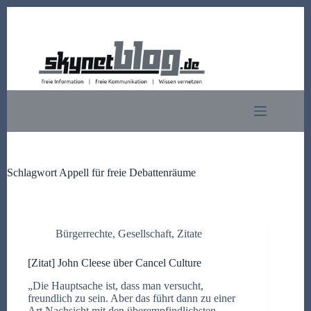
Zum
Inhalt
springen
Schlagwort
Appell für freie Debattenräume
Bürgerrechte
,
Gesellschaft
,
Zitate
[Zitat] John Cleese über Cancel Culture
„Die Hauptsache ist, dass man versucht,
freundlich zu sein. Aber das führt dann zu einer
Art Nachsicht mit den überempfindlichsten