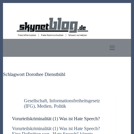
Zum
Inhalt
springen
Schlagwort
Dorothee Dienstbühl
Gesellschaft
,
Informationsfreiheitsgesetz
(IFG)
,
Medien
,
Politik
Vorurteilskriminalität (1) Was ist Hate Speech?
Vorurteilskriminalität (1) Was ist Hate Speech?
Eine Definition von „Hate Speech“ könnte