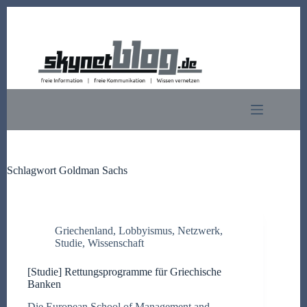
Zum
Inhalt
springen
Schlagwort
Goldman Sachs
Griechenland
,
Lobbyismus
,
Netzwerk
,
Studie
,
Wissenschaft
[Studie] Rettungsprogramme für Griechische
Banken
Die European School of Management and