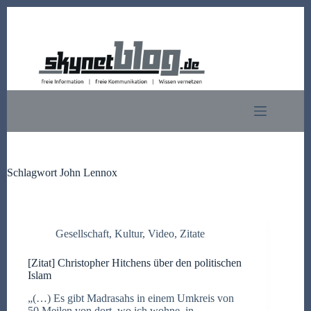
Zum
Inhalt
springen
Schlagwort
John Lennox
Gesellschaft
,
Kultur
,
Video
,
Zitate
[Zitat] Christopher Hitchens über den politischen
Islam
„(…) Es gibt Madrasahs in einem Umkreis von
50 Meilen von dort, wo ich wohne, in