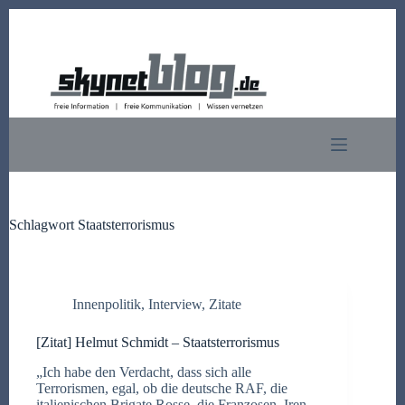
Zum
Inhalt
springen
Schlagwort
Staatsterrorismus
Innenpolitik
,
Interview
,
Zitate
[Zitat] Helmut Schmidt – Staatsterrorismus
„Ich habe den Verdacht, dass sich alle
Terrorismen, egal, ob die deutsche RAF, die
italienischen Brigate Rosse, die Franzosen, Iren,