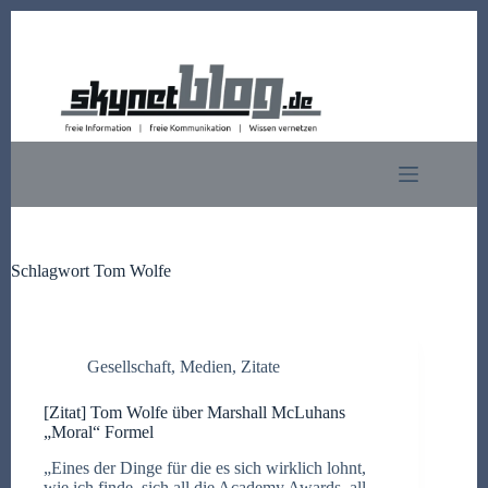
Zum
Inhalt
springen
Schlagwort
Tom Wolfe
Gesellschaft
,
Medien
,
Zitate
[Zitat] Tom Wolfe über Marshall McLuhans
„Moral“ Formel
„Eines der Dinge für die es sich wirklich lohnt,
wie ich finde, sich all die Academy Awards, all