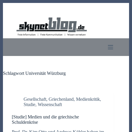
Zum
Inhalt
springen
Schlagwort
Universität Würzburg
Gesellschaft
,
Griechenland
,
Medienkritik
,
Studie
,
Wissenschaft
[Studie] Medien und die griechische
Schuldenkrise
Prof. Dr. Kim Otto und Andreas Köhler haben im