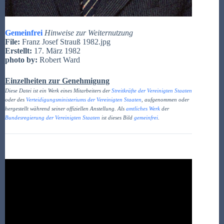
Gemeinfrei
Hinweise zur Weiternutzung
File:
Franz Josef Strauß 1982.jpg
Erstellt:
17. März 1982
photo by:
Robert Ward
Einzelheiten zur Genehmigung
Diese Datei ist ein Werk eines Mitarbeiters der
Streitkräfte der Vereinigten Staaten
oder des
Verteidigungsministeriums der Vereinigten Staaten
, aufgenommen oder
hergestellt während seiner offiziellen Anstellung. Als
amtliches Werk
der
Bundesregierung der Vereinigten Staaten
ist dieses Bild
gemeinfrei
.