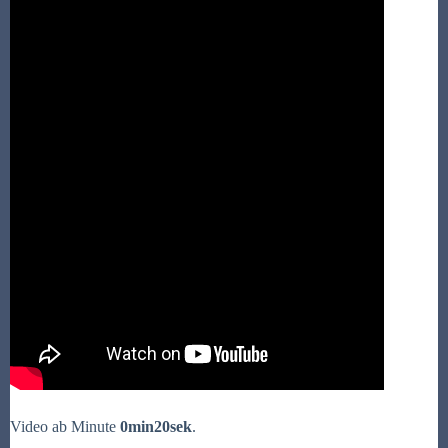
Video ab Minute
0min20sek
.