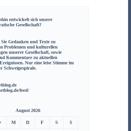
hin entwickelt sich unsere
ratische
Gesellschaft?
n Sie Gedanken und Texte zu
en Problemen und kulturellen
gen unserer Gesellschaft, sowie
nd Kommentare zu aktuellen
 Ereignissen.
Nur eine leise Stimme im
r Schweigespirale.
tblog.de
netblog.de/feed/
August 2026
D
M
D
F
S
S