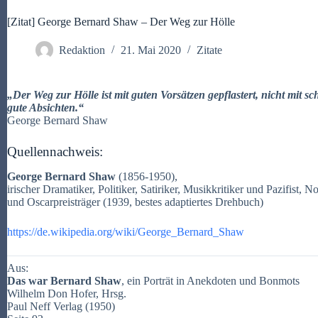
[Zitat] George Bernard Shaw – Der Weg zur Hölle
Redaktion
21. Mai 2020
Zitate
„Der Weg zur Hölle ist mit guten Vorsätzen gepflastert, nicht mit 
gute Absichten.“
George Bernard Shaw
Quellennachweis:
George Bernard Shaw
(
1856-1950),
irischer Dramatiker, Politiker, Satiriker, Musikkritiker und Pazifist, N
und Oscarpreisträger (1939, bestes adaptiertes Drehbuch)
https://de.wikipedia.org/wiki/George_Bernard_Shaw
Aus:
Das war Bernard Shaw
,
ein Porträt in Anekdoten und Bonmots
Wilhelm Don Hofer, Hrsg.
Paul Neff Verlag (1950)