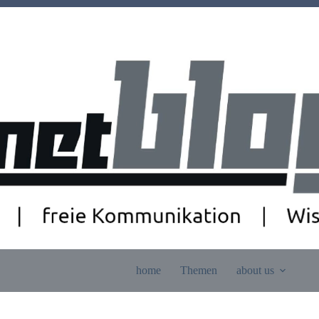
home
Themen
about us