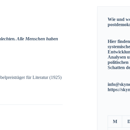
Wie und wo
postdemok
schlechten. Alle Menschen haben
Hier finde
systemisch
Entwicklun
Analysen u
politischen
Schatten de
obelpreisträger für Literatur (1925)
info@skyne
https://sky
M