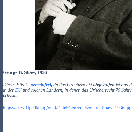
George B. Shaw, 1936
Dieses Bild ist
gemeinfrei
,
da das Urheberrecht
abgelaufen
ist und 
in der
EU
und solchen Ländern, in denen das Urheberrecht 70 Jahre
erlischt.
https://de.wikipedia.org/wiki/Datei:George_Bernard_Shaw_1936.jpg