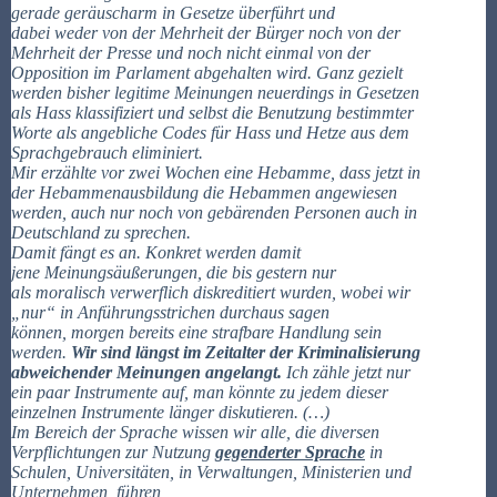
gerade geräuscharm in Gesetze überführt und
dabei weder von der Mehrheit der Bürger noch von der
Mehrheit der Presse und noch nicht einmal von der
Opposition im Parlament abgehalten wird. Ganz gezielt
werden bisher legitime Meinungen neuerdings in Gesetzen
als Hass klassifiziert und selbst die Benutzung bestimmter
Worte als angebliche Codes für Hass und Hetze aus dem
Sprachgebrauch eliminiert.
Mir erzählte vor zwei Wochen eine Hebamme, dass jetzt in
der Hebammenausbildung die Hebammen angewiesen
werden, auch nur noch von gebärenden Personen auch in
Deutschland zu sprechen.
Damit fängt es an. Konkret werden damit
jene Meinungsäußerungen, die bis gestern nur
als moralisch verwerflich diskreditiert wurden, wobei wir
„nur“ in Anführungsstrichen durchaus sagen
können, morgen bereits eine strafbare Handlung sein
werden.
Wir sind längst im Zeitalter der Kriminalisierung
abweichender Meinungen angelangt.
Ich zähle jetzt nur
ein paar Instrumente auf, man könnte zu jedem dieser
einzelnen Instrumente länger diskutieren. (…)
Im Bereich der Sprache wissen wir alle, die diversen
Verpflichtungen zur Nutzung
gegenderter Sprache
in
Schulen, Universitäten, in Verwaltungen, Ministerien und
Unternehmen, führen