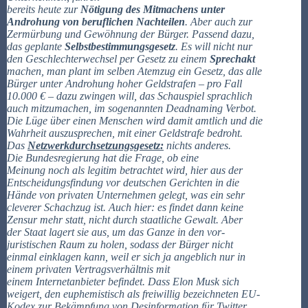
bereits heute zur
Nötigung des Mitmachens unter
Androhung von beruflichen Nachteilen
. Aber auch zur
Zermürbung und Gewöhnung der Bürger. Passend dazu,
das geplante
Selbstbestimmungsgesetz
. Es will nicht nur
den Geschlechterwechsel per Gesetz zu einem
Sprechakt
machen, man plant im selben Atemzug ein Gesetz, das alle
Bürger unter Androhung hoher Geldstrafen – pro Fall
10.000 € – dazu zwingen will, das Schauspiel sprachlich
auch mitzumachen, im sogenannten Deadnaming Verbot.
Die Lüge über einen Menschen wird damit amtlich und die
Wahrheit auszusprechen, mit einer Geldstrafe bedroht.
Das
Netzwerkdurchsetzungsgesetz:
nichts anderes.
Die Bundesregierung hat die Frage, ob eine
Meinung noch als legitim betrachtet wird, hier aus der
Entscheidungsfindung vor deutschen Gerichten in die
Hände von privaten Unternehmen gelegt, was ein sehr
cleverer Schachzug ist. Auch hier: es findet dann keine
Zensur mehr statt, nicht durch staatliche Gewalt. Aber
der Staat lagert sie aus, um das Ganze in den vor-
juristischen Raum zu holen, sodass der Bürger nicht
einmal einklagen kann, weil er sich ja angeblich nur in
einem privaten Vertragsverhältnis mit
einem Internetanbieter befindet. Dass Elon Musk sich
weigert, den euphemistisch als freiwillig bezeichneten EU-
Kodex zur Bekämpfung von Desinformation für Twitter