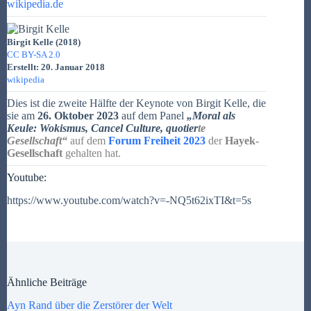
wikipedia.de
Birgit Kelle (2018)
CC BY-SA 2.0
Erstellt: 20. Januar 2018
wikipedia
Dies ist die zweite Hälfte der Keynote von Birgit Kelle, die
sie am
26. Oktober 2023
auf dem Panel
„Moral als
Keule: Wokismus, Cancel Culture, quotier
te
Gesellschaft“
auf dem
Forum Freiheit 2023
der
Hayek-
Gesellschaft
gehalten hat.
Youtube:
https://www.youtube.com/watch?v=-NQ5t62ixTI&t=5s
Ähnliche Beiträge
Ayn Rand über die Zerstörer der Welt