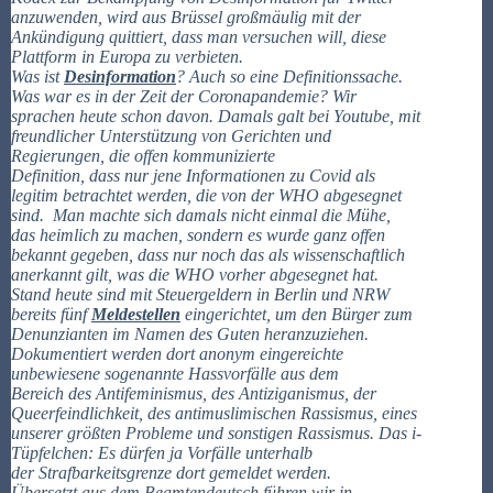
anzuwenden, wird aus Brüssel großmäulig mit der
Ankündigung quittiert, dass man versuchen will, diese
Plattform in Europa zu verbieten.
Was ist
Desinformation
? Auch so eine Definitionssache.
Was war es in der Zeit der Coronapandemie? Wir
sprachen heute schon davon. Damals galt bei Youtube, mit
freundlicher Unterstützung von Gerichten und
Regierungen, die offen kommunizierte
Definition, dass nur jene Informationen zu Covid als
legitim betrachtet werden, die von der WHO abgesegnet
sind. Man machte sich damals nicht einmal die Mühe,
das heimlich zu machen, sondern es wurde ganz offen
bekannt gegeben, dass nur noch das als wissenschaftlich
anerkannt gilt, was die WHO vorher abgesegnet hat.
Stand heute sind mit Steuergeldern in Berlin und NRW
bereits fünf
Meldestellen
eingerichtet, um den Bürger zum
Denunzianten im Namen des Guten heranzuziehen.
Dokumentiert werden dort anonym eingereichte
unbewiesene sogenannte Hassvorfälle aus dem
Bereich des Antifeminismus, des Antiziganismus, der
Queerfeindlichkeit, des antimuslimischen Rassismus, eines
unserer größten Probleme und sonstigen Rassismus. Das i-
Tüpfelchen: Es dürfen ja Vorfälle unterhalb
der Strafbarkeitsgrenze dort gemeldet werden.
Übersetzt aus dem Beamtendeutsch führen wir in