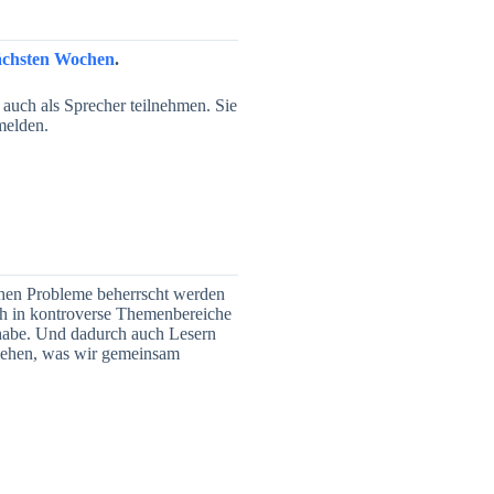
ächsten Wochen
.
uch als Sprecher teilnehmen. Sie
melden.
chen Probleme beherrscht werden
ch in kontroverse Themenbereiche
 habe. Und dadurch auch Lesern
 sehen, was wir gemeinsam