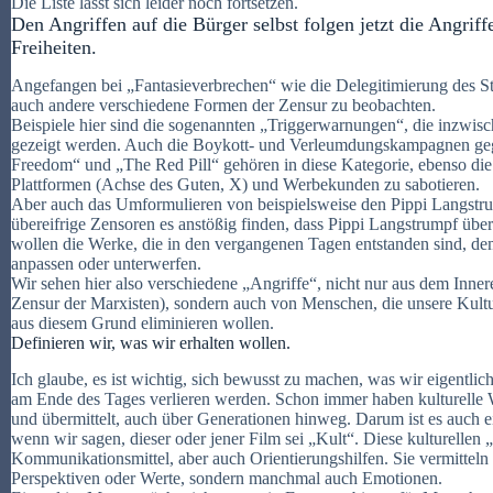
Die Liste lässt sich leider noch fortsetzen.
Den Angriffen auf die Bürger selbst folgen jetzt die Angriff
Freiheiten.
Angefangen bei „Fantasieverbrechen“ wie die Delegitimierung des St
auch andere verschiedene Formen der Zensur zu beobachten.
Beispiele hier sind die sogenannten „Triggerwarnungen“, die inzwi
gezeigt werden. Auch die Boykott- und Verleumdungskampagnen ge
Freedom“ und „The Red Pill“ gehören in diese Kategorie, ebenso die
Plattformen (Achse des Guten, X) und Werbekunden zu sabotieren.
Aber auch das Umformulieren von beispielsweise den Pippi Langstru
übereifrige Zensoren es anstößig finden, dass Pippi Langstrumpf übe
wollen die Werke, die in den vergangenen Tagen entstanden sind, d
anpassen oder unterwerfen.
Wir sehen hier also verschiedene „Angriffe“, nicht nur aus dem Innere
Zensur der Marxisten), sondern auch von Menschen, die unsere Kult
aus diesem Grund eliminieren wollen.
Definieren wir, was wir erhalten wollen.
Ich glaube, es ist wichtig, sich bewusst zu machen, was wir eigentli
am Ende des Tages verlieren werden.
Schon immer haben kulturelle
und übermittelt, auch über Generationen hinweg.
Darum ist es auch 
wenn wir sagen, dieser oder jener Film sei „Kult“. Diese kulturellen
Kommunikationsmittel, aber auch Orientierungshilfen. Sie vermitteln 
Perspektiven oder Werte, sondern manchmal auch Emotionen.