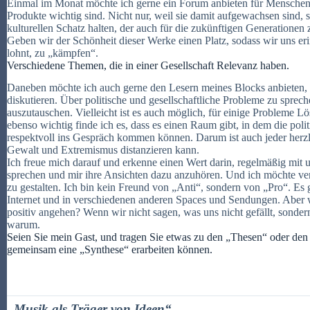
Einmal im Monat möchte ich gerne ein Forum anbieten für Menschen,
Produkte wichtig sind. Nicht nur, weil sie damit aufgewachsen sind, s
kulturellen Schatz halten, der auch für die zukünftigen Generationen 
Geben wir der Schönheit dieser Werke einen Platz, sodass wir uns er
lohnt, zu „kämpfen“.
Verschiedene Themen, die in einer Gesellschaft Relevanz haben.
Daneben möchte ich auch gerne den Lesern meines Blocks anbieten,
diskutieren. Über politische und gesellschaftliche Probleme zu sprec
auszutauschen. Vielleicht ist es auch möglich, für einige Probleme 
ebenso wichtig finde ich es, dass es einen Raum gibt, in dem die poli
respektvoll ins Gespräch kommen können. Darum ist auch jeder herz
Gewalt und Extremismus distanzieren kann.
Ich freue mich darauf und erkenne einen Wert darin, regelmäßig mi
sprechen und mir ihre Ansichten dazu anzuhören. Und ich möchte vers
zu gestalten. Ich bin kein Freund von „Anti“, sondern von „Pro“. Es
Internet und in verschiedenen anderen Spaces und Sendungen. Aber 
positiv angehen? Wenn wir nicht sagen, was uns nicht gefällt, sonder
warum.
Seien Sie mein Gast, und tragen Sie etwas zu den „Thesen“ oder den
gemeinsam eine „Synthese“ erarbeiten können.
„Musik als Träger von Ideen“