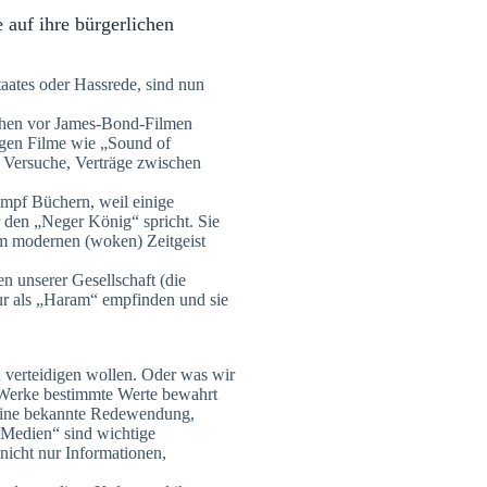
e auf ihre bürgerlichen
aates oder Hassrede, sind nun
schen vor James-Bond-Filmen
gen Filme wie „Sound of
 Versuche, Verträge zwischen
mpf Büchern, weil einige
r den „Neger König“ spricht. Sie
em modernen (woken) Zeitgeist
n unserer Gesellschaft (die
ur als „Haram“ empfinden und sie
ch verteidigen wollen. Oder was wir
 Werke bestimmte Werte bewahrt
eine bekannte Redewendung,
 „Medien“ sind wichtige
nicht nur Informationen,