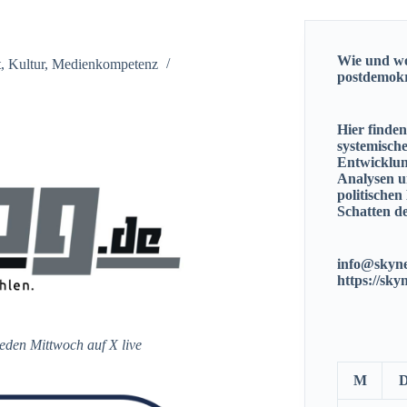
Wie und wo
t
,
Kultur
,
Medienkompetenz
postdemok
Hier finde
systemisch
Entwicklun
Analysen u
politischen
Schatten de
info@skyne
https://sky
jeden Mittwoch auf X live
M