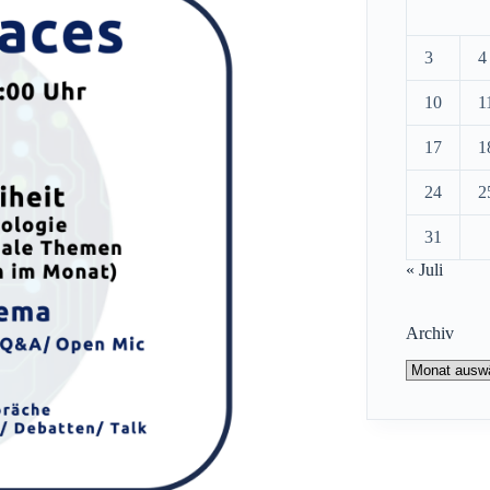
3
4
10
1
17
1
24
2
31
« Juli
Archiv
Archiv