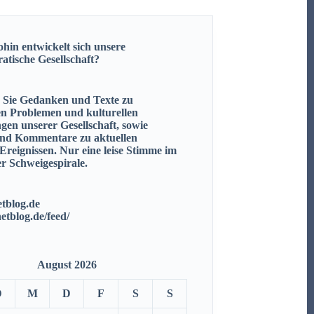
hin entwickelt sich unsere
ratische
Gesellschaft?
n Sie Gedanken und Texte zu
en Problemen und kulturellen
gen unserer Gesellschaft, sowie
nd Kommentare zu aktuellen
 Ereignissen.
Nur eine leise Stimme im
r Schweigespirale.
tblog.de
netblog.de/feed/
August 2026
D
M
D
F
S
S