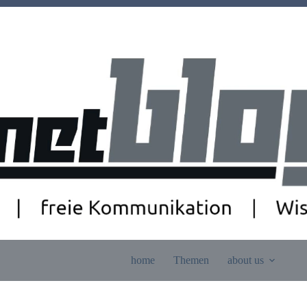
home
Themen
about us