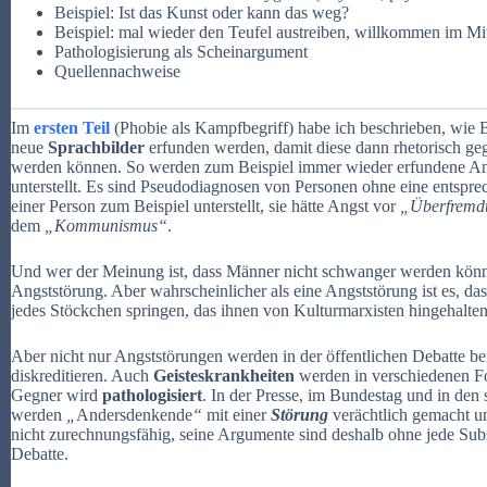
Beispiel: Ist das Kunst oder kann das weg?
Beispiel: mal wieder den Teufel austreiben, willkommen im Mit
Pathologisierung als Scheinargument
Quellennachweise
Im
ersten Teil
(Phobie als Kampfbegriff) habe ich beschrieben, wie B
neue
Sprachbilder
erfunden werden, damit diese dann rhetorisch ge
werden können. So werden zum Beispiel immer wieder erfundene An
unterstellt. Es sind Pseudodiagnosen von Personen ohne eine entspr
einer Person zum Beispiel unterstellt, sie hätte Angst vor
„
Überfremd
dem
„Kommunismus“
.
Und wer der Meinung ist, dass Männer nicht schwanger werden könne
Angststörung. Aber wahrscheinlicher als eine Angststörung ist es, da
jedes Stöckchen springen, das ihnen von Kulturmarxisten hingehalte
Aber nicht nur Angststörungen werden in der öffentlichen Debatte b
diskreditieren. Auch
Geisteskrankheiten
werden in verschiedenen F
Gegner wird
pathologisiert
. In der Presse, im Bundestag und in den
werden
„
Andersdenkende
“
mit einer
Störung
verächtlich gemacht 
nicht zurechnungsfähig, seine Argumente sind deshalb ohne jede Subs
Debatte.