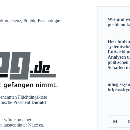
Wie und wo
nkompetenz
,
Politik
,
Psychologie
postdemok
Hier finde
systemisch
Entwicklun
Analysen u
politischen
Schatten de
info@skyne
https://sky
enannten Flüchtlingskrise
anische Präsident
Donald
r würde an einer
M
in ausgeprägter Narzisst.