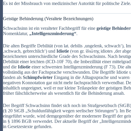
Es ist der Missbrauch von medizinischer Autorität für politische Ziele
Geistige Behinderung (Veraltete Bezeichnungen)
Schwachsinn ist ein veralteter Fachbegriff für eine
geistige Behinde
Nomenklatur,
„Intelligenzminderung“
.
Die alten Begriffe Debilität (von lat. debilis ‚ungelenk, schwach‘), Imb
‚schwach, gebrechlich‘) und
Idiotie
(von gr. ἰδιώτης idiotes ‚der abg
bezeichneten unterschiedliche Grade des Schwachsinns. Nach heutige
Debilität einer leichten (ICD-10F 70), die Imbezillität einer mittelgr
und die
Idiotie
einer schwersten Intelligenzminderung (F 73). Die alt
vollständig aus der Fachsprache verschwunden. Die Begriffe Idiotie u
fanden als
Schimpfwörter
Eingang in die Alltagssprache und waren d
negativen Konnotation gar nicht mehr fachsprachlich verwendbar. De
inhaltlich ungeeignet, weil er nur kleine Teilaspekte der geistigen B
früher fälschlicherweise als wesentlich für die Behinderung ansah.
Der Begriff Schwachsinn findet sich noch im Strafgesetzbuch (StGB
(§ 20 StGB „Schuldunfähigkeit wegen seelischer Störungen“). Im Bet
eingeführt wurde, wird demgegenüber der modernere Begriff der gei
in § 1896 BGB verwendet. Der aktuelle Begriff der „Intelligenzmin
in Gesetzestexte gefunden.