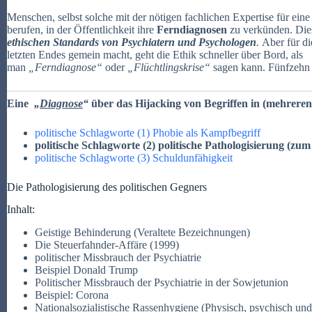
Menschen, selbst solche mit der nötigen fachlichen Expertise für eine 
berufen, in der Öffentlichkeit ihre
Ferndiagnosen
zu verkünden. Dies
ethischen Standards von Psychiatern und Psychologen
.
Aber für di
letzten Endes gemein macht, geht die Ethik schneller über Bord, als
man
„Ferndiagnose“
oder
„Flüchtlingskrise“
sagen kann. Fünfzehn
Eine
„
Diagnose
“
über das Hijacking von Begriffen in (mehreren)
politische Schlagworte (1) Phobie als Kampfbegriff
politische Schlagworte (2) politische Pathologisierung (zu
politische Schlagworte (3) Schuldunfähigkeit
Die Pathologisierung des politischen Gegners
Inhalt:
Geistige Behinderung (Veraltete Bezeichnungen)
Die Steuerfahnder-Affäre (1999)
politischer Missbrauch der Psychiatrie
Beispiel Donald Trump
Politischer Missbrauch der Psychiatrie in der Sowjetunion
Beispiel: Corona
Nationalsozialistische Rassenhygiene (Physisch, psychisch und