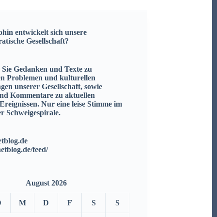
hin entwickelt sich unsere
ratische
Gesellschaft?
n Sie Gedanken und Texte zu
en Problemen und kulturellen
gen unserer Gesellschaft, sowie
nd Kommentare zu aktuellen
 Ereignissen.
Nur eine leise Stimme im
r Schweigespirale.
tblog.de
netblog.de/feed/
August 2026
D
M
D
F
S
S