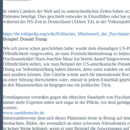
In vielen Ländern der Welt und zu unterschiedlichen Zeiten haben si
Patienten beteiligt. Dies geschieht entweder in Einzelfällen oder hat 
während der NS-Zeit in Deutschland (Aktion T4), in der Volksrepubl
https://de.wikipedia.org/wiki/Politischer_Missbrauch_der_Psychiatrie
Beispiel: Donald Trump
Wie ich zuvor schon geschrieben habe, wurde dem ehemaligen US-P
Öffentlichkeit vorgeworfen, an einer Persönlichkeitsstörung zu leide
Psychoanalytiker Hans-Joachim Maaz hat bereits darauf hingewiesen, 
Öffentlichkeit stehen, wie zum Beispiel der US-amerikanische Präside
Drang zur Selbstdarstellung haben müssen, denn sonst würden sie sol
und ausüben können. Das Gleiche würde auch für internationale Rock
zu einer Störung überschritten wäre, müsste in jedem Einzelfall gepr
in den Massenmedien ist hingegen nur ein politischer Trick.
Ferndiagnosen verstoßen gegen die ethischen Standards von Psychia
immer mehr Experten sehen sich sogar in der Pflicht, vor dem geisti
warnen.
www.sueddeutsche.de
Interessanterweise lässt sich dieses Phänomen heute in Bezug auf de
beobachten. Biden, der vermutlich an einer schweren Altersdemenz e
in keiner Weise kritisiert, wenn er zum Beispiel die Anweisungen auf