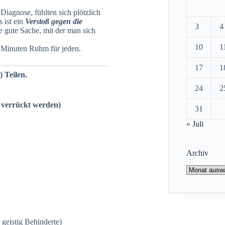
Diagnose, fühlten sich plötzlich
 ist ein
V
e
rstoß gegen die
3
4
e gute Sache, mit der man sich
10
1
 Minuten Ruhm für jeden.
17
1
 Teilen.
24
2
m verrückt werden)
31
« Juli
Archiv
Archiv
 geistig Behinderte)