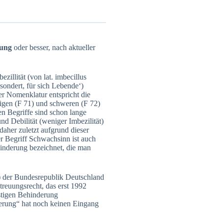
.
rung
oder besser, nach aktueller
ezillität (von lat. imbecillus
esondert, für sich Lebende‘)
r Nomenklatur entspricht die
adigen (F 71) und schweren (F 72)
en Begriffe sind schon lange
nd Debilität (weniger Imbezilität)
aher zuletzt aufgrund dieser
r Begriff Schwachsinn ist auch
ehinderung bezeichnet, die man
) der Bundesrepublik Deutschland
reuungsrecht, das erst 1992
stigen Behinderung
derung“ hat noch keinen Eingang