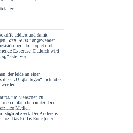
telalter
egriffe addiert und damit
gen
„den Feind“
angewendet
gststörungen behauptet und
echende Expertise. Dadurch wird
ung“
oder vor
n, der leide an einer
ss diese „Ungläubigen“ nicht über
n werden.
enutzt, um Menschen zu
ormen einfach behauptet. Der
 sozialen Medien
und
stigmatisiert
. Der Andere ist
tanz. Das ist das Ende jeder