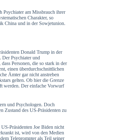
ch Psychiater am Missbrauch ihrer
systematischen Charakter, so
ik China und in der Sowjetunion.
räsidenten Donald Trump in der
n. Der Psychiater und
dass Personen, die so stark in der
nt, einen überdurchschnittlichen
che Ämter gar nicht anstreben
stars gelten. Ob hier die Grenze
üft werden. Der einfache Vorwurf
tern und Psychologen. Doch
gen Zustand des US-Präsidenten zu
n US-Präsidenten Joe Biden nicht
rkrankt ist, wird von den Medien
 dem Teleprompter als Teil seiner