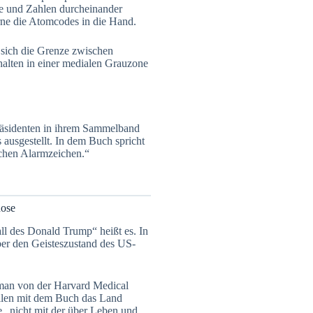
rte und Zahlen durcheinander
rne die Atomcodes in die Hand.
e sich die Grenze zwischen
halten in einer medialen Grauzone
räsidenten in ihrem Sammelband
ausgestellt. In dem Buch spricht
schen Alarmzeichen.“
nose
ll des Donald Trump“ heißt es. In
er den Geisteszustand des US-
rman von der Harvard Medical
ollen mit dem Buch das Land
e „nicht mit der über Leben und