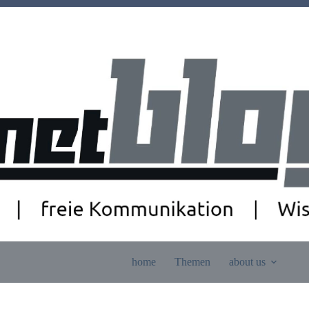
home
Themen
about us