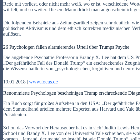
Rede mit vorliest, oder nicht mehr weiß, wo er ist, verschiedene Wo
würfelt, und so weiter. Diesem Mann drückt man augenscheinlich ge
Die folgenden Beispiele aus Zeitungsartikel zeigen sehr deutlich, wi
politischen Aktivismus und dem ethisch korrekten medizinischen Ver
auflösen.
26 Psychologen fällen alarmierendes Urteil über Trumps Psyche
Die angehende Psychatrie-Professorin Brandy X. Lee hat dem US-P
„Der gefährliche Fall des Donald Trump“ ein erschreckendes Zeugnis 
die Wissenschaftlerin von „psychologischen, kognitiven und neuroti
19.01.2018 |
www.focus.de
Renommierte Psychologen bescheinigen Trump erschreckende Diag
Ein Buch sorgt für großes Aufsehen in den USA: „Der gefährliche Fa
dem Sammelband urteilen mehrere Experten aus Harvard und Yale üb
Präsidenten.
Schon das Vorwort der Herausgeber hat es in sich! Judith Lewis He
School und Bandy X. Lee von der Universität Yale schreiben, sie w
warnen. „Jemand, der mental so instabil ist wie Donald Trump“, sollt