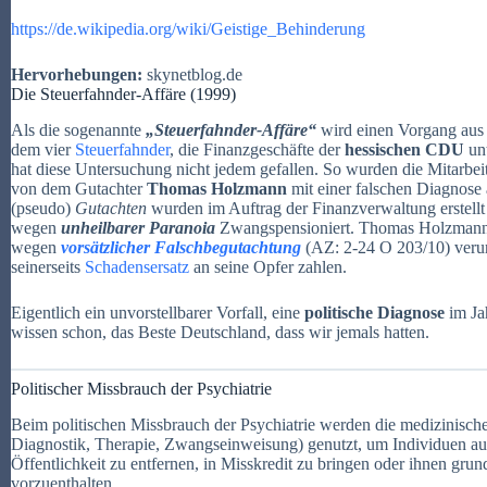
https://de.wikipedia.org/wiki/Geistige_Behinderung
Hervorhebungen:
skynetblog.de
Die Steuerfahnder-Affäre (1999)
Als die sogenannte
„Steuerfahnder-Affäre“
wird einen Vorgang aus 
dem vier
Steuerfahnder
, die Finanzgeschäfte der
hessischen CDU
unt
hat diese Untersuchung nicht jedem gefallen. So wurden die Mitarbei
von dem Gutachter
Thomas Holzmann
mit einer falschen Diagnose
(pseudo)
Gutachten
wurden im Auftrag der Finanzverwaltung erstellt
wegen
unheilbarer Paranoia
Zwangspensioniert. Thomas Holzmann
wegen
vorsätzlicher Falschbegutachtung
(AZ: 2-24 O 203/10) verur
seinerseits
Schadensersatz
an seine Opfer zahlen.
Eigentlich ein unvorstellbarer Vorfall, eine
politische Diagnose
im Ja
wissen schon, das Beste Deutschland, dass wir jemals hatten.
Politischer Missbrauch der Psychiatrie
Beim politischen Missbrauch der Psychiatrie werden die medizinischen
Diagnostik, Therapie, Zwangseinweisung) genutzt, um Individuen au
Öffentlichkeit zu entfernen, in Misskredit zu bringen oder ihnen gr
vorzuenthalten.