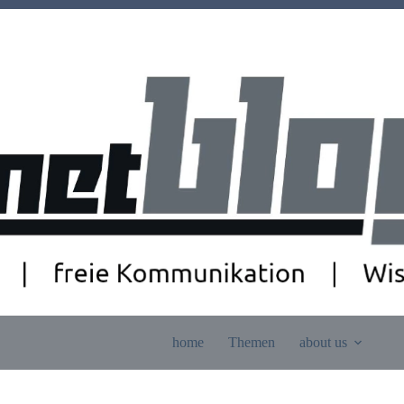
home
Themen
about us