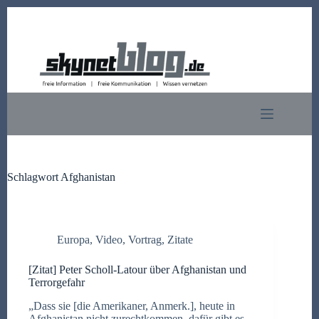
Zum
Inhalt
springen
Schlagwort
Afghanistan
Europa
,
Video
,
Vortrag
,
Zitate
[Zitat] Peter Scholl-Latour über Afghanistan und
Terrorgefahr
„Dass sie [die Amerikaner, Anmerk.], heute in
Afghanistan nicht zurechtkommen, dafür gibt es