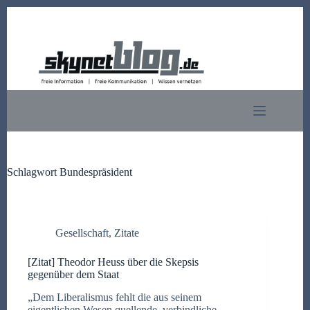
Zum
Inhalt
springen
Schlagwort
Bundespräsident
Gesellschaft
,
Zitate
[Zitat] Theodor Heuss über die Skepsis
gegenüber dem Staat
„Dem Liberalismus fehlt die aus seinem
eigentlichen Wesen quellende, verbindliche