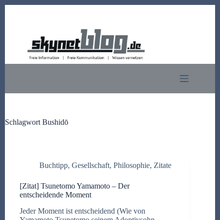
Zum
Inhalt
springen
Schlagwort
Bushidō
Buchtipp
,
Gesellschaft
,
Philosophie
,
Zitate
[Zitat] Tsunetomo Yamamoto – Der
entscheidende Moment
Jeder Moment ist entscheidend (Wie von
Yamamoto Tsunetomo seinem Adoptivsohn