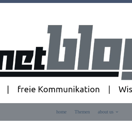
home
Themen
about us